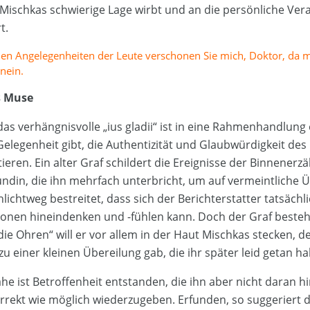
Mischkas schwierige Lage wirbt und an die persönliche Ve
t.
hen Angelegenheiten der Leute verschonen Sie mich, Doktor, da 
inein.
s Muse
as verhängnisvolle „ius gladii“ ist in eine Rahmenhandlung 
legenheit gibt, die Authentizität und Glaubwürdigkeit des 
ieren. Ein alter Graf schildert die Ereignisse der Binnenerz
ndin, die ihn mehrfach unterbricht, um auf vermeintliche 
ichtweg bestreitet, dass sich der Berichterstatter tatsächli
onen hineindenken und -fühlen kann. Doch der Graf besteh
 die Ohren“ will er vor allem in der Haut Mischkas stecken, d
 einer kleinen Übereilung gab, die ihr später leid getan hab
he ist Betroffenheit entstanden, die ihn aber nicht daran h
orrekt wie möglich wiederzugeben. Erfunden, so suggeriert d