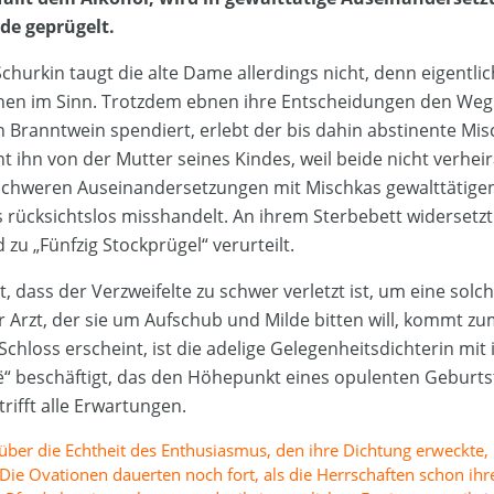
de geprügelt.
hurkin taugt die alte Dame allerdings nicht, denn eigentlic
en im Sinn. Trotzdem ebnen ihre Entscheidungen den Weg 
rn Branntwein spendiert, erlebt der bis dahin abstinente Mi
nt ihn von der Mutter seines Kindes, weil beide nicht verheir
schweren Auseinandersetzungen mit Mischkas gewalttätigen 
 rücksichtslos misshandelt. An ihrem Sterbebett widersetzt
zu „Fünfzig Stockprügel“ verurteilt.
t, dass der Verzweifelte zu schwer verletzt ist, um eine solch
 Arzt, der sie um Aufschub und Milde bitten will, kommt z
 Schloss erscheint, ist die adelige Gelegenheitsdichterin mit
ë“ beschäftigt, das den Höhepunkt eines opulenten Geburts
trifft alle Erwartungen.
über die Echtheit des Enthusiasmus, den ihre Dichtung erweckte, 
 Die Ovationen dauerten noch fort, als die Herrschaften schon ihr