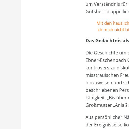
um Verständnis für 
Gutsherrin appellier
Mit den häuslic
ich mich nicht h
Das Gedächtnis al
Die Geschichte um d
Ebner-Eschenbach Ge
kontrovers zu diskut
misstrauischen Freu
hinzuweisen und schl
beschriebenen Pers
Fähigkeit. „Bis über
Großmutter „Anlaß zu
Aus persönlicher Nä
der Ereignisse so k