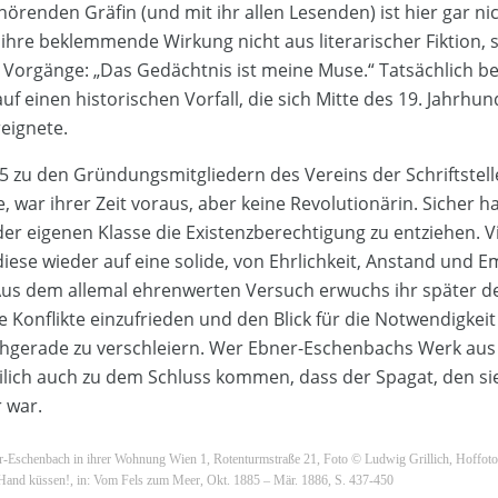
örenden Gräfin (und mit ihr allen Lesenden) ist hier gar ni
ihre beklemmende Wirkung nicht aus literarischer Fiktion,
 Vorgänge: „Das Gedächtnis ist meine Muse.“ Tatsächlich be
f einen historischen Vorfall, die sich Mitte des 19. Jahrhun
eignete.
885 zu den Gründungsmitgliedern des Vereins der Schriftstel
, war ihrer Zeit voraus, aber keine Revolutionärin. Sicher ha
er eigenen Klasse die Existenzberechtigung zu entziehen. Vie
ese wieder auf eine solide, von Ehrlichkeit, Anstand und E
Aus dem allemal ehrenwerten Versuch erwuchs ihr später de
e Konflikte einzufrieden und den Blick für die Notwendigkeit
gerade zu verschleiern. Wer Ebner-Eschenbachs Werk aus 
eilich auch zu dem Schluss kommen, dass der Spagat, den sie 
 war.
-Eschenbach in ihrer Wohnung Wien 1, Rotenturmstraße 21, Foto © Ludwig Grillich, Hoffot
 Hand küssen!, in: Vom Fels zum Meer, Okt. 1885 – Mär. 1886, S. 437-450