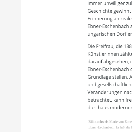
immer unwilliger zuh
Geschichte gewinnt 
Erinnerung an reale
Ebner-Eschenbach au
ungarischen Dorf er
Die Freifrau, die 1
Künstlerinnen zählte
darauf abgesehen, d
Ebner-Eschenbach di
Grundlage stellen. 
und gesellschaftlich
Veränderungen nach
betrachtet, kann fr
durchaus moderner
Bildnachweis
Marie von Ebner
Ebner-Eschenbach: Er laßt die