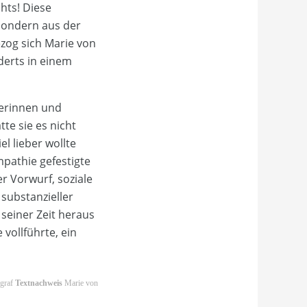
chts! Diese
 sondern aus der
zog sich Marie von
derts in einem
lerinnen und
tte sie es nicht
l lieber wollte
mpathie gefestigte
r Vorwurf, soziale
 substanzieller
seiner Zeit heraus
vollführte, ein
ograf
Textnachweis
Marie von