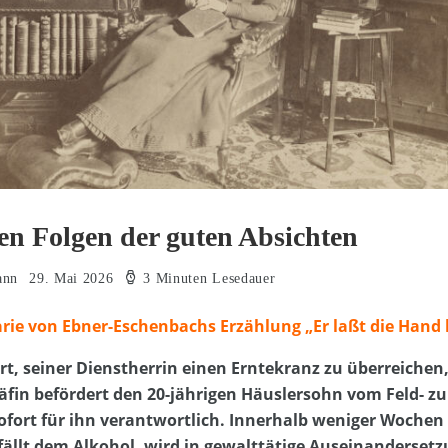
en Folgen der guten Absichten
ann
29. Mai 2026
3 Minuten Lesedauer
arie von Ebner-Eschenbachs Erzählung „Er laßt die Hand 
t, seiner Dienstherrin einen Erntekranz zu überreiche
äfin befördert den 20-jährigen Häuslersohn vom Feld- z
sofort für ihn verantwortlich. Innerhalb weniger Wochen 
fällt dem Alkohol, wird in gewalttätige Auseinandersetz