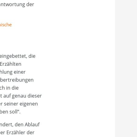
rantwortung der
mische
eingebettet, die
Erzählten
ählung einer
Übertreibungen
ch in die
t auf genau dieser
er seiner eigenen
en soll“.
indert, den Ablauf
er Erzähler der