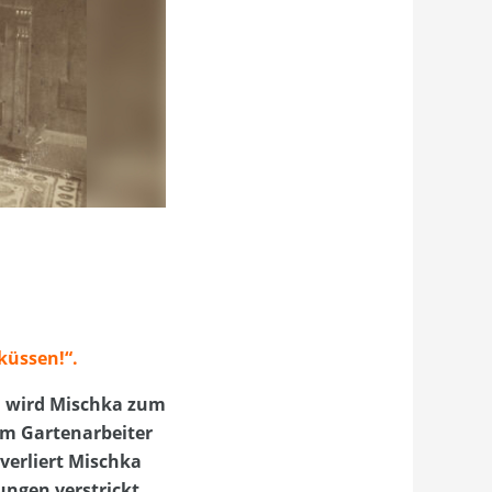
küssen!“.
n, wird Mischka zum
um Gartenarbeiter
verliert Mischka
ungen verstrickt