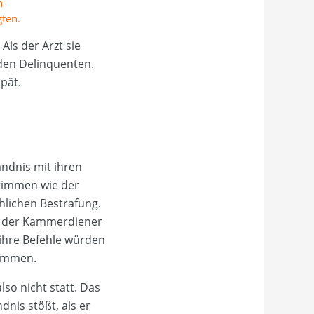
n
gten.
Als der Arzt sie
 den Delinquenten.
pät.
ändnis mit ihren
timmen wie der
hlichen Bestrafung.
es der Kammerdiener
, ihre Befehle würden
nommen.
so nicht statt. Das
dnis stößt, als er