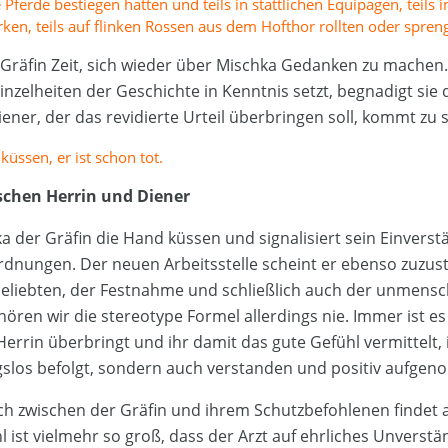
Pferde bestiegen hatten und teils in stattlichen Equipagen, teils i
ken, teils auf flinken Rossen aus dem Hofthor rollten oder spren
e Gräfin Zeit, sich wieder über Mischka Gedanken zu machen. 
Einzelheiten der Geschichte in Kenntnis setzt, begnadigt sie
er, der das revidierte Urteil überbringen soll, kommt zu s
küssen, er ist schon tot.
schen Herrin und Diener
a der Gräfin die Hand küssen und signalisiert sein Einverst
nungen. Der neuen Arbeitsstelle scheint er ebenso zuzus
eliebten, der Festnahme und schließlich auch der unmensc
hören wir die stereotype Formel allerdings nie. Immer ist 
r Herrin überbringt und ihr damit das gute Gefühl vermittelt
gslos befolgt, sondern auch verstanden und positiv aufge
ch zwischen der Gräfin und ihrem Schutzbefohlenen findet al
l ist vielmehr so groß, dass der Arzt auf ehrliches Unverstän