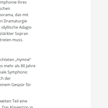
Symphonie ihres
ischen
anorama, das mit
en Dramaturgie
idyllische Adagio
rstärkter Sopran
treten muss.
edichteten „Hymne“
s mehr als 80 Jahre
emale Symphonic
ich der
einem Gespür für
eiten Teil eine
Das Klaviertrio in