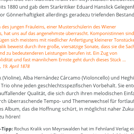
its 1880 und gab dem Starkritiker Eduard Hanslick Gelegenh
vor Gönnerhaftigkeit allerdings geradezu triefenden Besta
 des jungen Fräuleins, einer Musterschülerin des Wiener
, hat uns auf das angenehmste überrascht. Komponistinnen sind
gen sich meistens mit niedlicher Anfertigung kleinerer Tonstücke
alik beweist durch ihre
große, viersätzige Sonate, dass sie die Sac
nd zu bedeutenderen Leistungen berufen ist. Ein Zug von
lidität und fast männlichem Ernste geht durch dieses Stück …
, 19. April 1878
 (Violine), Alba Hernández Cárcamo (Violoncello) und Hegh
as Trio ohne jeden geschlechtsspezifischen Vorbehalt. Sie en
fallender Qualität, die sich durch ihren melodischen Einf
rch überraschende Tempo- und Themenwechsel für fortla
ges Album, das die Hoffnung schürt, in möglichst naher Zuku
 zu hören!
-Tipp:
Rochus Kralik von Meyrswalden hat im Fehnland Verlag ei