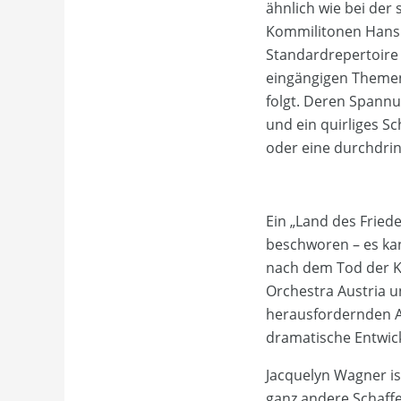
ähnlich wie bei der
Kommilitonen Hans R
Standardrepertoire g
eingängigen Themen
folgt. Deren Spannu
und ein quirliges S
oder eine durchdri
Ein „Land des Friede
beschworen – es kan
nach dem Tod der K
Orchestra Austria un
herausfordernden A
dramatische Entwick
Jacquelyn Wagner is
ganz andere Schaffe