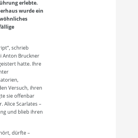
ührung erlebte.
nerhaus wurde ein
ewöhnliches
ällige
pt“, schrieb
ei Anton Bruckner
istert hatte. Ihre
nter
atorien,
den Versuch, ihren
te sie offenbar
. Alice Scarlates –
ng und blieb ihren
ört, dürfte –