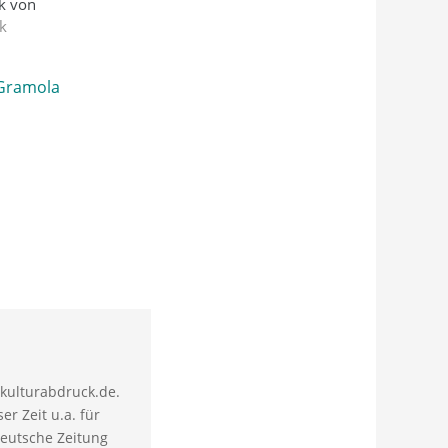
ik von
k
 Gramola
 kulturabdruck.de.
er Zeit u.a. für
deutsche Zeitung