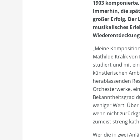
1903 komponierte,
Immerhin, die spä
großer Erfolg. Der
musikalisches Erleb
Wiederentdeckung 
„Meine Kompositione
Mathilde Kralik von
studiert und mit ei
künstlerischen Ambi
herablassenden Reso
Orchesterwerke, ein
Bekanntheitsgrad du
weniger Wert. Über 3
wenn nicht zurückge
zumeist streng kat
Wer die in zwei Anl