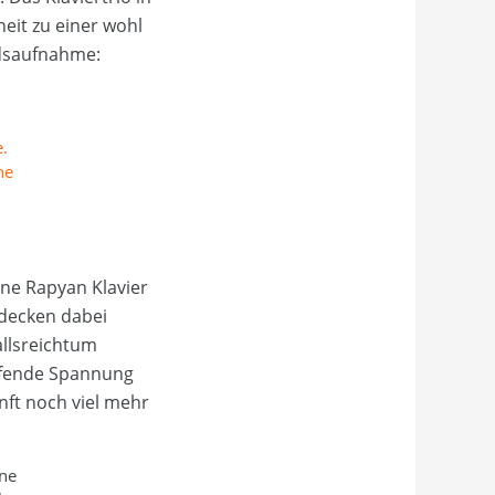
eit zu einer wohl
ndsaufnahme:
.
he
ine Rapyan Klavier
tdecken dabei
allsreichtum
ufende Spannung
nft noch viel mehr
ne