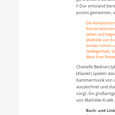
F-Dur entstand bere
positiv gemeinten, 
Die Komposition
Konservatoriums
selten und begnü
Mathilde von Kr
ernster nimmt u
Gediegenheit, So
Neue Freie Presse
Chanelle Bednarczyk
(Klavier) spielen d
Kammermusik von auf
auszeichnet und du
sorgt. Ein großarti
von Mathilde Kralik
Buch- und Link