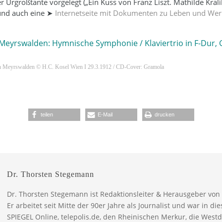
r Urgroßtante vorgelegt („Ein Kuss von Franz Liszt. Mathilde Kral
und auch eine ➤
Internetseite mit Dokumenten zu Leben und Wer
 Meyrswalden: Hymnische Symphonie / Klaviertrio in F-Dur,
von Meyrswalden © H.C. Kosel Wien I 29.3.1912 / CD-Cover: Gramola
teilen
E-Mail
drucken
Dr. Thorsten Stegemann
Dr. Thorsten Stegemann ist Redaktionsleiter & Herausgeber von
Er arbeitet seit Mitte der 90er Jahre als Journalist und war in dies
SPIEGEL Online, telepolis.de, den Rheinischen Merkur, die West