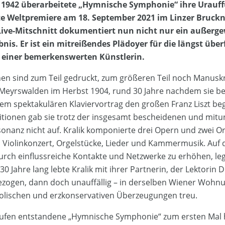
 1942 überarbeitete „Hymnische Symphonie“ ihre Urauff
te Weltpremiere am 18. September 2021 im Linzer Bruck
 Live-Mitschnitt dokumentiert nun nicht nur ein außerg
nis. Er ist ein mitreißendes Plädoyer für die längst überf
einer bemerkenswerten Künstlerin.
n sind zum Teil gedruckt, zum größeren Teil noch Manuskri
 Meyrswalden im Herbst 1904, rund 30 Jahre nachdem sie b
nem spektakulären Klaviervortrag den großen Franz Liszt bege
tionen gab sie trotz der insgesamt bescheidenen und mitu
nanz nicht auf. Kralik komponierte drei Opern und zwei Or
 Violinkonzert, Orgelstücke, Lieder und Kammermusik. Auf 
rch einflussreiche Kontakte und Netzwerke zu erhöhen, leg
0 Jahre lang lebte Kralik mit ihrer Partnerin, der Lektorin Dr
zogen, dann doch unauffällig – in derselben Wiener Wohnu
holischen und erzkonservativen Überzeugungen treu.
äufen entstandene „Hymnische Symphonie“ zum ersten Mal h