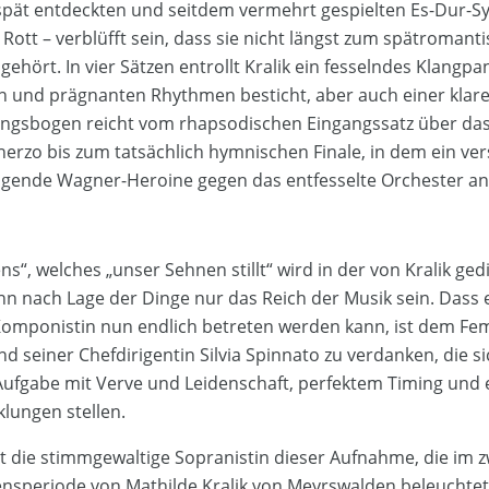
 spät entdeckten und seitdem vermehrt gespielten Es-Dur-
ott – verblüfft sein, dass sie nicht längst zum spätromant
ehört. In vier Sätzen entrollt Kralik ein fesselndes Klangp
 und prägnanten Rhythmen besticht, aber auch einer klar
ngsbogen reicht vom rhapsodischen Eingangssatz über das 
cherzo bis zum tatsächlich hymnischen Finale, in dem ein ve
ngende Wagner-Heroine gegen das entfesselte Orchester an
ns“, welches „unser Sehnen stillt“ wird in der von Kralik g
n nach Lage der Dinge nur das Reich der Musik sein. Dass e
omponistin nun endlich betreten werden kann, ist dem F
d seiner Chefdirigentin Silvia Spinnato zu verdanken, die s
ufgabe mit Verve und Leidenschaft, perfektem Timing und 
lungen stellen.
t die stimmgewaltige Sopranistin dieser Aufnahme, die im zw
nsperiode von Mathilde Kralik von Meyrswalden beleuchtet. 