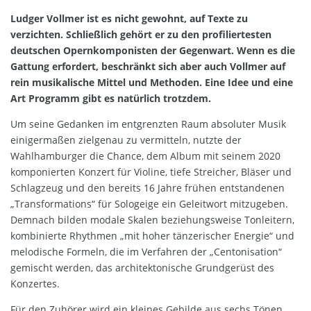
Ludger Vollmer ist es nicht gewohnt, auf Texte zu
verzichten. Schließlich gehört er zu den profiliertesten
deutschen Opernkomponisten der Gegenwart. Wenn es die
Gattung erfordert, beschränkt sich aber auch Vollmer auf
rein musikalische Mittel und Methoden. Eine Idee und eine
Art Programm gibt es natürlich trotzdem.
Um seine Gedanken im entgrenzten Raum absoluter Musik
einigermaßen zielgenau zu vermitteln, nutzte der
Wahlhamburger die Chance, dem Album mit seinem 2020
komponierten Konzert für Violine, tiefe Streicher, Bläser und
Schlagzeug und den bereits 16 Jahre frühen entstandenen
„Transformations“ für Sologeige ein Geleitwort mitzugeben.
Demnach bilden modale Skalen beziehungsweise Tonleitern,
kombinierte Rhythmen „mit hoher tänzerischer Energie“ und
melodische Formeln, die im Verfahren der „Centonisation“
gemischt werden, das architektonische Grundgerüst des
Konzertes.
Für den Zuhörer wird ein kleines Gebilde aus sechs Tönen,