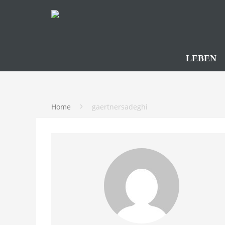
LEBEN
Home
gaertnersadeghi