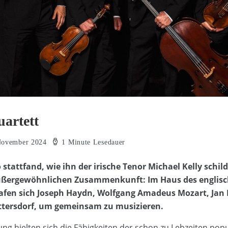
uartett
November 2024
1 Minute Lesedauer
stattfand, wie ihn der irische Tenor Michael Kelly schil
außergewöhnlichen Zusammenkunft: Im Haus des engli
afen sich Joseph Haydn, Wolfgang Amadeus Mozart, Jan 
ittersdorf, um gemeinsam zu musizieren.
ung hielten sich die Fähigkeiten der schon zu Lebzeiten pop