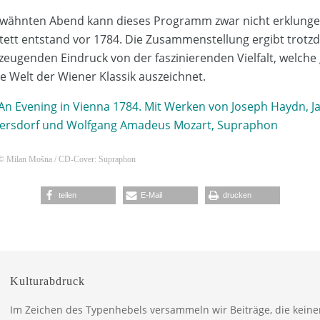
wähnten Abend kann dieses Programm zwar nicht erklungen
ett entstand vor 1784. Die Zusammenstellung ergibt trotz
zeugenden Eindruck von der faszinierenden Vielfalt, welche
 Welt der Wiener Klassik auszeichnet.
An Evening in Vienna 1784. Mit Werken von Joseph Haydn, Jan
ittersdorf und Wolfgang Amadeus Mozart, Supraphon
t © Milan Mošna / CD-Cover: Supraphon
teilen
E-Mail
drucken
Kulturabdruck
Im Zeichen des Typenhebels versammeln wir Beiträge, die kein