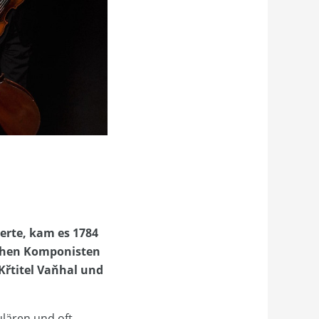
derte, kam es 1784
schen Komponisten
Křtitel Vaňhal und
ulären und oft