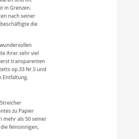
t in Grenzen.
lten nach seiner
 beschäftigte die
 wundervollen
e ihrer sehr viel
ußerst transparenten
etts op.33 Nr.5 und
 Entfaltung.
Streicher
antes zu Papier
on mehr als 50 seiner
die feinsinnigen,