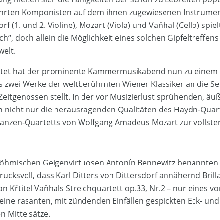
rten Komponisten auf dem ihnen zugewiesenen Instrumen
f (1. und 2. Violine), Mozart (Viola) und Vaňhal (Cello) spie
ch“, doch allein die Möglichkeit eines solchen Gipfeltreffens
welt.
rtet hat der prominente Kammermusikabend nun zu einem
s zwei Werke der weltberühmten Wiener Klassiker an die Seit
 Zeitgenossen stellt. In der vor Musizierlust sprühenden, ä
nicht nur die herausragenden Qualitäten des Haydn-Quart
anzen-Quartetts von Wolfgang Amadeus Mozart zur vollsten
böhmischen Geigenvirtuosen Antonín Bennewitz benannten 
ucksvoll, dass Karl Ditters von Dittersdorf annähernd Brill
n Křtitel Vaňhals Streichquartett op.33, Nr.2 – nur eines v
 seine rasanten, mit zündenden Einfällen gespickten Eck- und 
n Mittelsätze.