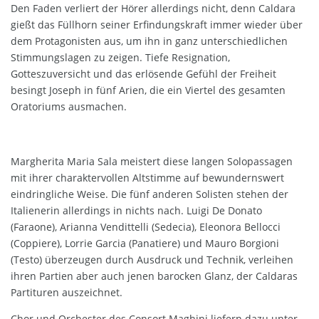
Den Faden verliert der Hörer allerdings nicht, denn Caldara
gießt das Füllhorn seiner Erfindungskraft immer wieder über
dem Protagonisten aus, um ihn in ganz unterschiedlichen
Stimmungslagen zu zeigen. Tiefe Resignation,
Gotteszuversicht und das erlösende Gefühl der Freiheit
besingt Joseph in fünf Arien, die ein Viertel des gesamten
Oratoriums ausmachen.
Margherita Maria Sala meistert diese langen Solopassagen
mit ihrer charaktervollen Altstimme auf bewundernswert
eindringliche Weise. Die fünf anderen Solisten stehen der
Italienerin allerdings in nichts nach. Luigi De Donato
(Faraone), Arianna Vendittelli (Sedecia), Eleonora Bellocci
(Coppiere), Lorrie Garcia (Panatiere) und Mauro Borgioni
(Testo) überzeugen durch Ausdruck und Technik, verleihen
ihren Partien aber auch jenen barocken Glanz, der Caldaras
Partituren auszeichnet.
Chor und Orchester des Consort Maghini liefern dazu unter