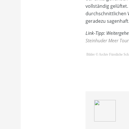
vollständig gelüfte
durchschnittlichen 
geradezu sagenhaft
Link-Tipp: Weitergehe
Steinhuder Meer To
Bilder © Archiv Fürstliche Sc