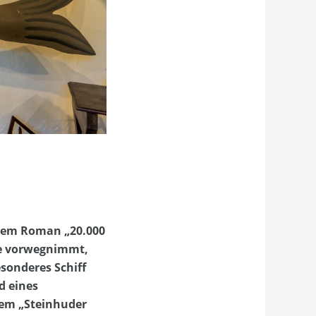
einem Roman „20.000
te vorwegnimmt,
sonderes Schiff
d eines
dem „Steinhuder