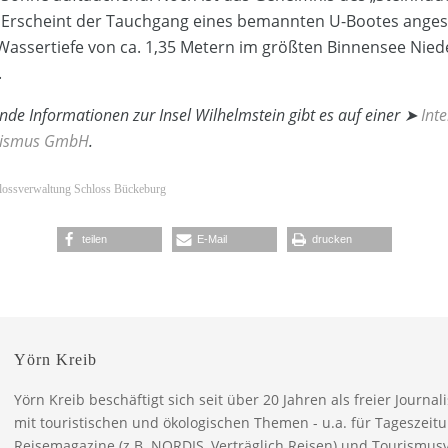
t. Erscheint der Tauchgang eines bemannten U-Bootes anges
Wassertiefe von ca. 1,35 Metern im größten Binnensee Nie
.
nde Informationen zur Insel Wilhelmstein gibt es auf einer ➤
Inte
urismus GmbH
.
hlossverwaltung Schloss Bückeburg
teilen
E-Mail
drucken
Yörn Kreib
Yörn Kreib beschäftigt sich seit über 20 Jahren als freier Journal
mit touristischen und ökologischen Themen - u.a. für Tageszeit
Reisemagazine (z.B. NORDIS, Verträglich Reisen) und Tourismusv