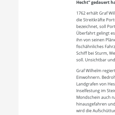
Hecht“ gedauert h
1762 erhält Graf W
die Streitkräfte Po
bezeichnet, soll Po
Überfahrt gelingt e
ihn von seinen Plä
fischähnliches Fahr
Schiff bei Sturm, W
soll. Unsichtbar un
Graf Wilhelm regier
Einwohnern. Bedroh
Landgrafen von Hes
Inselfestung im Ste
Mondschein auch na
hinausgefahren und 
wird die Aufschüttu