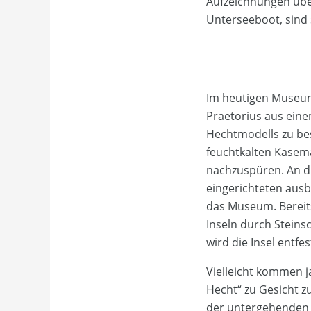
Aufzeichnungen übe
Unterseeboot, sind 
Im heutigen Museum 
Praetorius aus eine
Hechtmodells zu bes
feuchtkalten Kasem
nachzuspüren. An di
eingerichteten ausb
das Museum. Bereits
Inseln durch Steins
wird die Insel entfe
Vielleicht kommen j
Hecht“ zu Gesicht 
der untergehenden 