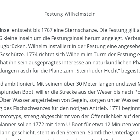
Festung Wilhelmstein
Insel entsteht bis 1767 eine Sternschanze. Die Festung gilt
6 kleine Inseln um die Festungsinsel herum angelegt. Verbu
ugbrücken. Wilhelm installiert in der Festung eine angeseh
 Geschütze. 1774 richtet sich Wilhelm im Turm der Festung
h hat ihn sein ausgeprägtes Interesse an naturkundlichen
lungen rasch für die Pläne zum „Steinhuder Hecht“ begeiste
nd ambitioniert. Mit seinem über 30 Meter langen und zwei
funden Boot, will er die Strecke aus der Weser bis nach Po
 Über Wasser angetrieben von Segeln, sorgen unter Wasser
g des Fischschwanzes für den nötigen Antrieb. 1771 beginnt
rototyps, streng abgeschirmt von der Öffentlichkeit auf de
Männer sollen 1772 mit dem U-Boot für etwa 12 Minuten vo
dann geschieht, steht in den Sternen. Sämtliche Unterlagen