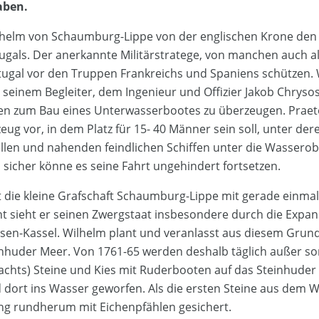
aben.
ilhelm von Schaumburg-Lippe von der englischen Krone den
rtugals. Der anerkannte Militärstratege, von manchen auch 
rtugal vor den Truppen Frankreichs und Spaniens schützen
s seinem Begleiter, dem Ingenieur und Offizier Jakob Chrys
nen zum Bau eines Unterwasserbootes zu überzeugen. Praet
zeug vor, in dem Platz für 15- 40 Männer sein soll, unter de
ellen und nahenden feindlichen Schiffen unter die Wassero
d sicher könne es seine Fahrt ungehindert fortsetzen.
t die kleine Grafschaft Schaumburg-Lippe mit gerade einmal
t sieht er seinen Zwergstaat insbesondere durch die Expa
sen-Kassel. Wilhelm plant und veranlasst aus diesem Grun
inhuder Meer. Von 1761-65 werden deshalb täglich außer so
chts) Steine und Kies mit Ruderbooten auf das Steinhuder
dort ins Wasser geworfen. Als die ersten Steine aus dem 
ng rundherum mit Eichenpfählen gesichert.