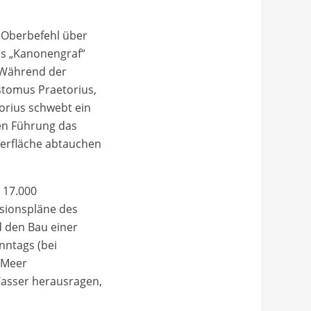
 Oberbefehl über
als „Kanonengraf“
. Während der
ostomus Praetorius,
orius schwebt ein
ren Führung das
berfläche abtauchen
 17.000
nsionspläne des
d den Bau einer
nntags (bei
 Meer
Wasser herausragen,