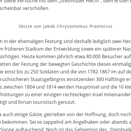
r diese Versuche mit dem „Steinhuder Hecht“, dem ersten
scheinbar verschollen.
Skizze von Jakob Chrysostomus Praetorius
in der ehemaligen Festung sind deshalb lediglich zwei Hec
m früheren Stadium der Entwicklung sowie ein späterer Na
ichtigen. Heute kommen jährlich etwa 80.000 Besucher auf 
atten der Festung der bewegten Geschichte dieses einmali
e einst bis zu 250 Soldaten und die von 1782-1867 im auf de
ruchsicheren Staatsgefängnis einsitzenden 300 Häftlinge e
 zwischen 1804 und 1814 werden Hauptinsel und die 16 kle
chüttungen zu einer einzigen rechteckigen Insel miteinande
stigt und fortan touristisch genutzt.
a auch einige Gäste, getrieben von der Hoffnung, doch noc
zu bekommen. Sei es zappelnd am Angelhaken oder abends 
Sonne auftauchend. Noch ist das Geheimnis des „Steinhude