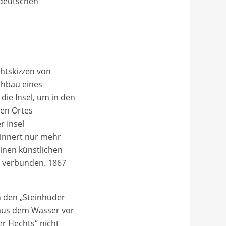
 deutschen
htskizzen von
chbau eines
die Insel, um in den
gen Ortes
r Insel
rinnert nur mehr
inen künstlichen
r verbunden. 1867
h den „Steinhuder
aus dem Wasser vor
r Hechts“ nicht