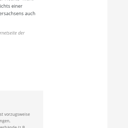
ichts einer
dersachsens auch
rnetseite der
ist vorzugsweise
ungen,
erbände (z.B.