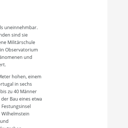
 als uneinnehmbar.
nden sind sie
ene Militärschule
 ein Observatorium
 Phänomenen und
rt.
 Meter hohen, einem
rtugal in sechs
 bis zu 40 Männer
 der Bau eines etwa
r Festungsinsel
r Wilhelmstein
 und