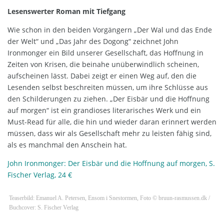
Lesenswerter Roman mit Tiefgang
Wie schon in den beiden Vorgängern „Der Wal und das Ende
der Welt“ und „Das Jahr des Dogong“ zeichnet John
Ironmonger ein Bild unserer Gesellschaft, das Hoffnung in
Zeiten von Krisen, die beinahe unüberwindlich scheinen,
aufscheinen lässt. Dabei zeigt er einen Weg auf, den die
Lesenden selbst beschreiten müssen, um ihre Schlüsse aus
den Schilderungen zu ziehen. „Der Eisbär und die Hoffnung
auf morgen“ ist ein grandioses literarisches Werk und ein
Must-Read für alle, die hin und wieder daran erinnert werden
müssen, dass wir als Gesellschaft mehr zu leisten fähig sind,
als es manchmal den Anschein hat.
John Ironmonger: Der Eisbär und die Hoffnung auf morgen, S.
Fischer Verlag, 24 €
Teaserbild: Emanuel A. Petersen, Ensom i Snestormen, Foto © bruun-rasmussen.dk /
Buchcover: S. Fischer Verlag