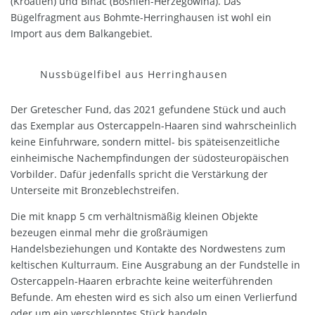
(Kroatien) und Bihać (Bosnien-Herzegowina). Das
Bügelfragment aus Bohmte-Herringhausen ist wohl ein
Import aus dem Balkangebiet.
Nussbügelfibel aus Herringhausen
Der Gretescher Fund, das 2021 gefundene Stück und auch
das Exemplar aus Ostercappeln-Haaren sind wahrscheinlich
keine Einfuhrware, sondern mittel- bis späteisenzeitliche
einheimische Nachempfindungen der südosteuropäischen
Vorbilder. Dafür jedenfalls spricht die Verstärkung der
Unterseite mit Bronzeblechstreifen.
Die mit knapp 5 cm verhältnismäßig kleinen Objekte
bezeugen einmal mehr die großräumigen
Handelsbeziehungen und Kontakte des Nordwestens zum
keltischen Kulturraum. Eine Ausgrabung an der Fundstelle in
Ostercappeln-Haaren erbrachte keine weiterführenden
Befunde. Am ehesten wird es sich also um einen Verlierfund
oder um ein verschlepptes Stück handeln.