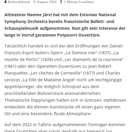
Kulturabdruck
9. August 2024
1 Minute Lesedauer
Altmeister Neeme Järvi hat mit dem Estonian National
Symphony Orchestra bereits französische Ballett- und
Schauspielmusik aufgenommen. Nun gilt sein Interesse der
lange in Verruf geratenen Potpourri-Ouvertüre.
Tatsächlich handelt es sich bei den Eröffnungen von Daniel-
François-Esprit Aubers Opern „Le Domino noir“ (1837), „La
muette de Portici“ (1828) und „Les diamants de la couronne“
(1841) oder den Operetten-Ouvertüren zu Jean Robert
Planquettes „Les cloches de Corneville“ (1877) und Charles
Lecocqs „La Fille de Madame Angot“ nicht um leichtgängige
Appetitanreger, die lediglich Schnipsel aus dem
anschließenden Bühnenstück aneinanderreihen.
Thematische Dopplungen halten sich in Grenzen, stattdessen
entwickeln die kleinen Kunststücke oft einen ganz eigenen
Stil und eine besondere, fluide Atmosphäre.
Auf dem 2022 in Tallinn aufgenommenen Tonträger kommen
diese Qualitäten aber schon deshalb nur begrenzt zur