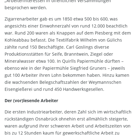
„Arbeiterinteressen in öffentlichen Versammlungen“
besprochen werden.
Zigarrenarbeiter gab es um 1850 etwa 500 bis 600, was
angesichts einer Einwohnerzahl von rund 12.000 beachtlich
war. Rund 200 waren als Knappen auf dem Piesberg mit dem
Kohleabbau befasst. Die Textilfabrik Wilhelm von Gülichs
zählte rund 150 Beschäftigte. Carl Goslings diverse
Produktionsstätten für Seife, Branntwein, Ziegel oder
Mineralwasser etwa 100. In Quirlls Papiermühle dürften –
ebenso wie in der Papiermühle Siegfried Gruners – jeweils
gut 100 Arbeiter ihren Lohn bekommen haben. Hinzu kamen
die wachsenden Belegschaftszahlen der Weymannschen
Eisengießerei und rund 450 Handwerksgesellen.
Der (vor)lesende Arbeiter
Die ersten Industriearbeiter, deren Zahl sich im wirtschaftlich
rückständigen Osnabrück ohnehin erst allmählich steigerte,
waren aufgrund ihrer schweren Arbeit und Arbeitszeiten von
bis zu 12 Stunden kaum für gewerkschaftliche Arbeit zu