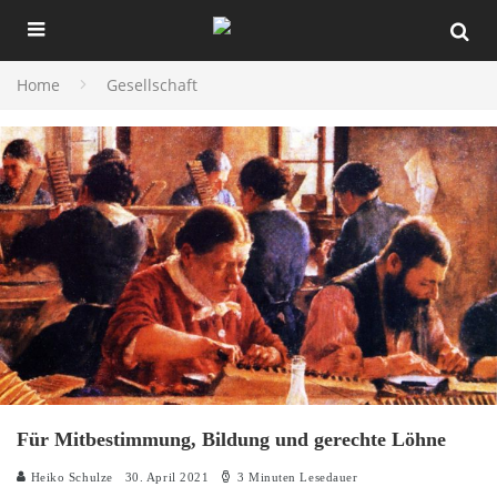
Home
Gesellschaft
Für Mitbestimmung, Bildung und gerechte Löhne
Heiko Schulze
30. April 2021
3 Minuten Lesedauer