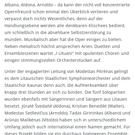
Albano, Aldona, Arnoldo – da kann der nicht voll konzentrierte
Opernfreund schon einmal den Überblick verlieren und
verpasst doch nichts Wesentliches, denn auf der
Handlungsebene werden alle denkbaren Klischees bedient,
um schließlich in die absehbare Selbstzerstörung zu
münden. Musikalisch aber hat die Oper einiges zu bieten.
Neben melodisch höchst ansprechen Arien, Duetten und
Ensembleszenen wartet „I Lituani“ mit opulenten Chören und
einigen stimmungsvollen Orchesterstücken auf.
Unter der engagierten Leitung von Modestas Pitrènas gelingt
es dem Litauischen Staatlichen Symphonieorchester und dem
Staatschor Kaunas denn auch, die Aufmerksamkeit über
knapp drei Stunden an sich zu binden. Die fünf Solopartien
wurden ebenfalls mit Sängerinnen und Sängern aus Litauen
besetzt. Jūratė Švedaitė (Aldona), Kristian Benedikt (Walter),
Modestas Sedlevičius (Arnoldo), Tadas Girininkas (Albano) und
Arūnas Malikėnas (Vitoldo) haben sich in unterschiedlichem
Umfang jedoch auch international einen Namen gemacht. Für
dieses Projekt bilden sie ein durchaus homogenes Ensemble,