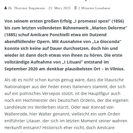
Dr. Thorsten Stegemann
23. März 2025
2 Minuten Lesedauer
Von seinem ersten großen Erfolg „I promessi sposi“ (1856)
bis zum letzten vollendeten Bühnenwerk „Marion Delorme“
(1885) schuf Amilcare Ponchielli etwa ein Dutzend
abendfüllender Opern. Mit Ausnahme von „La Gioconda“
konnte sich keine auf Dauer durchsetzen, doch hin und
wieder ist dann doch etwas von ihnen zu hören. Die erste
vollständige Aufnahme von „I Lituani“ entstand im
September 2020 am denkbar plausibelsten Ort – in Vilnius.
Als ob es nicht schon kurios genug wäre, dass die litauische
Nationaloper aus der Feder eines Italieners stammt, der sich
auf ein polnisches Versepos stützt, ist die Hauptfigur auch
noch ein Hochmeister des Deutschen Ordens, der die eigenen
Landsleute ins Verderben stürzt. Oder war Konrad von
Wallenrode, hier Walter genannt, vielleicht ein vom Orden
entführter Litauer, der sich im letzten Moment seiner wahren
Herkunft entsann? Historisch eher nicht, doch Amilcare