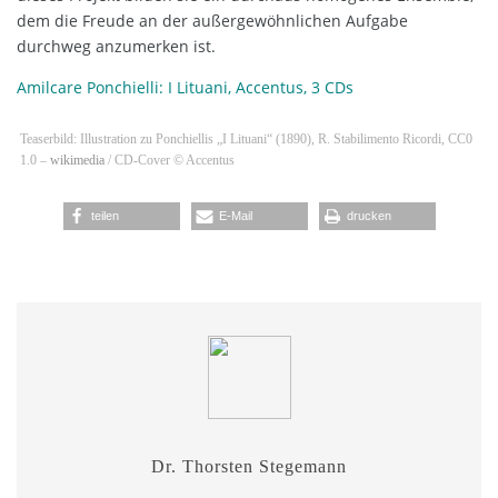
dem die Freude an der außergewöhnlichen Aufgabe
durchweg anzumerken ist.
Amilcare Ponchielli: I Lituani, Accentus, 3 CDs
Teaserbild: Illustration zu Ponchiellis „I Lituani“ (1890), R. Stabilimento Ricordi, CC0
1.0 –
wikimedia
/ CD-Cover © Accentus
teilen
E-Mail
drucken
Dr. Thorsten Stegemann