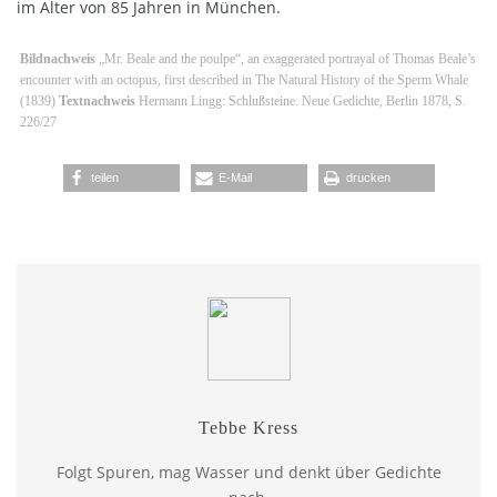
im Alter von 85 Jahren in München.
Bildnachweis
„Mr. Beale and the poulpe“, an exaggerated portrayal of Thomas Beale’s
encounter with an octopus, first described in The Natural History of the Sperm Whale
(1839)
Textnachweis
Hermann Lingg: Schlußsteine. Neue Gedichte, Berlin 1878, S.
226/27
teilen
E-Mail
drucken
Tebbe Kress
Folgt Spuren, mag Wasser und denkt über Gedichte