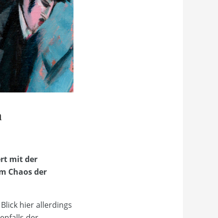
n
rt mit der
em Chaos der
lick hier allerdings
enfalls der