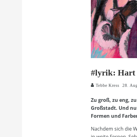
#lyrik: Hart
Tebbe Kress
28. Au
Zu groß, zu eng, zu
Großstadt. Und nut
Formen und Farbe
Nachdem sich die Wä
in weite Fernen. Se