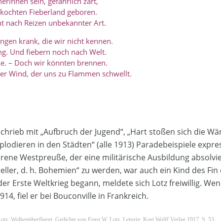
rinnen sein, gefährlich zart,
ekochten Fieberland geboren.
nt nach Reizen unbekannter Art.
ngen krank, die wir nicht kennen.
ng. Und fiebern noch nach Welt.
se. – Doch wir könnten brennen.
r Wind, der uns zu Flammen schwellt.
schrieb mit „Aufbruch der Jugend“, „Hart stoßen sich die W
lodieren in den Städten“ (alle 1913) Paradebeispiele expres
ene Westpreuße, der eine militärische Ausbildung absolvie
teller, d. h. Bohemien“ zu werden, war auch ein Kind des Fin 
der Erste Weltkrieg begann, meldete sich Lotz freiwillig. We
4, fiel er bei Bouconville in Frankreich.
tz: Wolkenüberflaggt. Gedichte von Ernst W. Lotz. Leipzig: Kurt Wolff Verlag 1917, S. 53.