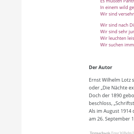
Es müßten Panthe
In einem wild g
Wir sind verseh
Wir sind nach Di
Wir sind sehr ju
Wir leuchten lei
Wir suchen imme
Der Autor
Ernst Wilhelm Lotz 
oder „Die Nächte exp
Doch der 1890 gebor
beschloss, „Schrifts
Als im August 1914 
am 26. September 191
Textnachweis
Ernst Wilhelm Lo