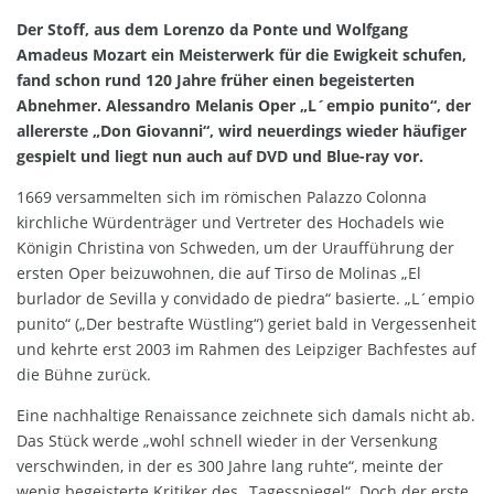
Der Stoff, aus dem Lorenzo da Ponte und Wolfgang
Amadeus Mozart ein Meisterwerk für die Ewigkeit schufen,
fand schon rund 120 Jahre früher einen begeisterten
Abnehmer. Alessandro Melanis Oper „L´empio punito“, der
allererste „Don Giovanni“, wird neuerdings wieder häufiger
gespielt und liegt nun auch auf DVD und Blue-ray vor.
1669 versammelten sich im römischen Palazzo Colonna
kirchliche Würdenträger und Vertreter des Hochadels wie
Königin Christina von Schweden, um der Uraufführung der
ersten Oper beizuwohnen, die auf Tirso de Molinas „El
burlador de Sevilla y convidado de piedra“ basierte. „L´empio
punito“ („Der bestrafte Wüstling“) geriet bald in Vergessenheit
und kehrte erst 2003 im Rahmen des Leipziger Bachfestes auf
die Bühne zurück.
Eine nachhaltige Renaissance zeichnete sich damals nicht ab.
Das Stück werde „wohl schnell wieder in der Versenkung
verschwinden, in der es 300 Jahre lang ruhte“, meinte der
wenig begeisterte Kritiker des „Tagesspiegel“. Doch der erste