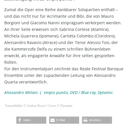
Zumal die Oper eine Reihe dankbarer Solopartien enthält –
und das nicht nur für Acrimante und Bibi, die von Mauro
Borgioni und Giacomo Nanni einprägsam verkörpert werden.
An ihrer Seite erweisen sich Sabrina Cortese (Atamira),
Michela Guarrera (Ipomene), Carlotta Colombo (Cloridoro),
Alessandro Ravasio (Atrace) und der Tenor Alessio Tosi, der
die Kammerzofe Delfa zu einem schrillen Bühnenleben
erweckt, als engagierte Anwälte für ihre selten gespielten
Rollen.
Für den Instrumentalpart zeichnet das Reate Festival Baroque
Ensemble unter der zupackenden Leitung von Alessandro
Quarta verantwortlich.
Alessandro Melani: L´empio punito, DVD / Blue-ray, Dynamic
Szenenbilder © Andrea Rossi / Cover © Dynamic
teilen
E-Mail
drucken