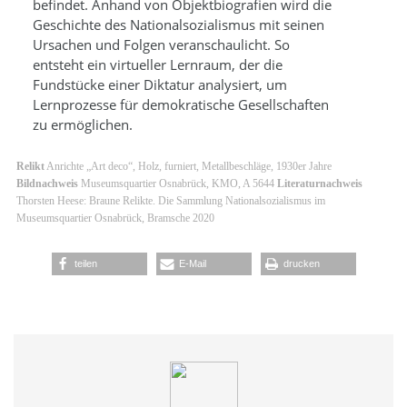
befindet. Anhand von Objektbiografien wird die
Geschichte des Nationalsozialismus mit seinen
Ursachen und Folgen veranschaulicht. So
entsteht ein virtueller Lernraum, der die
Fundstücke einer Diktatur analysiert, um
Lernprozesse für demokratische Gesellschaften
zu ermöglichen.
Relikt
Anrichte „Art deco“, Holz, furniert, Metallbeschläge, 1930er Jahre
Bildnachweis
Museumsquartier Osnabrück, KMO, A 5644
Literaturnachweis
Thorsten Heese: Braune Relikte. Die Sammlung Nationalsozialismus im
Museumsquartier Osnabrück, Bramsche 2020
teilen
E-Mail
drucken