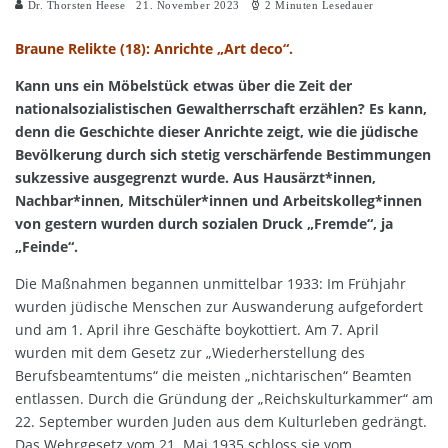
Dr. Thorsten Heese
21. November 2023
2 Minuten Lesedauer
Braune Relikte (18): Anrichte „Art deco“.
Kann uns ein Möbelstück etwas über die Zeit der
nationalsozialistischen Gewaltherrschaft erzählen? Es kann,
denn die Geschichte dieser Anrichte zeigt, wie die jüdische
Bevölkerung durch sich stetig verschärfende Bestimmungen
sukzessive ausgegrenzt wurde. Aus Hausärzt*innen,
Nachbar*innen, Mitschüler*innen und Arbeitskolleg*innen
von gestern wurden durch sozialen Druck „Fremde“, ja
„Feinde“.
Die Maßnahmen begannen unmittelbar 1933: Im Frühjahr
wurden jüdische Menschen zur Auswanderung aufgefordert
und am 1. April ihre Geschäfte boykottiert. Am 7. April
wurden mit dem Gesetz zur „Wiederherstellung des
Berufsbeamtentums“ die meisten „nichtarischen“ Beamten
entlassen. Durch die Gründung der „Reichskulturkammer“ am
22. September wurden Juden aus dem Kulturleben gedrängt.
Das Wehrgesetz vom 21. Mai 1935 schloss sie vom