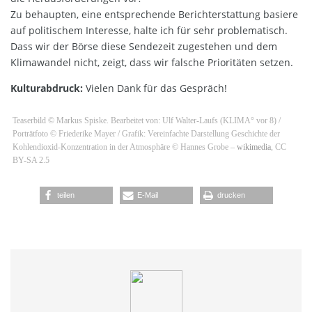
Zu behaupten, eine entsprechende Berichterstattung basiere
auf politischem Interesse, halte ich für sehr problematisch.
Dass wir der Börse diese Sendezeit zugestehen und dem
Klimawandel nicht, zeigt, dass wir falsche Prioritäten setzen.
Kulturabdruck:
Vielen Dank für das Gespräch!
Teaserbild © Markus Spiske. Bearbeitet von: Ulf Walter-Laufs (KLIMA° vor 8) /
Porträtfoto © Friederike Mayer / Grafik: Vereinfachte Darstellung Geschichte der
Kohlendioxid-Konzentration in der Atmosphäre © Hannes Grobe –
wikimedia
, CC
BY-SA 2.5
teilen
E-Mail
drucken