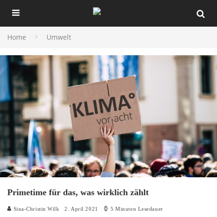
Home
Umwelt
Primetime für das, was wirklich zählt
Sina-Christin Wilk
2. April 2021
5 Minuten Lesedauer