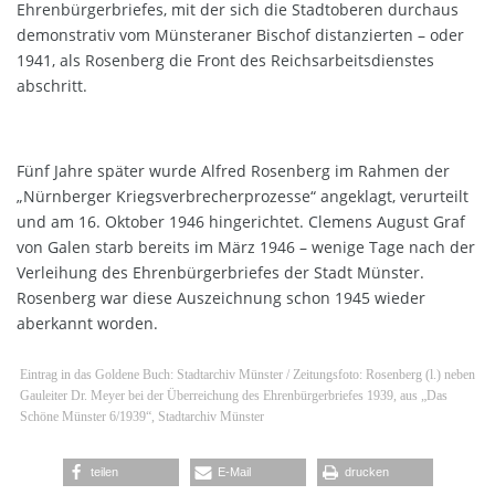
Ehrenbürgerbriefes, mit der sich die Stadtoberen durchaus
demonstrativ vom Münsteraner Bischof distanzierten – oder
1941, als Rosenberg die Front des Reichsarbeitsdienstes
abschritt.
Fünf Jahre später wurde Alfred Rosenberg im Rahmen der
„Nürnberger Kriegsverbrecherprozesse“ angeklagt, verurteilt
und am 16. Oktober 1946 hingerichtet. Clemens August Graf
von Galen starb bereits im März 1946 – wenige Tage nach der
Verleihung des Ehrenbürgerbriefes der Stadt Münster.
Rosenberg war diese Auszeichnung schon 1945 wieder
aberkannt worden.
Eintrag in das Goldene Buch: Stadtarchiv Münster / Zeitungsfoto: Rosenberg (l.) neben
Gauleiter Dr. Meyer bei der Überreichung des Ehrenbürgerbriefes 1939, aus „Das
Schöne Münster 6/1939“, Stadtarchiv Münster
teilen
E-Mail
drucken