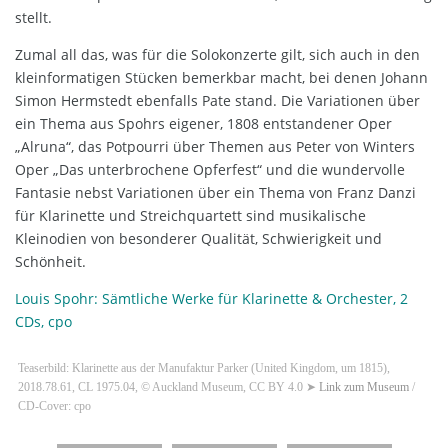
stellt.
Zumal all das, was für die Solokonzerte gilt, sich auch in den
kleinformatigen Stücken bemerkbar macht, bei denen Johann
Simon Hermstedt ebenfalls Pate stand. Die Variationen über
ein Thema aus Spohrs eigener, 1808 entstandener Oper
„Alruna“, das Potpourri über Themen aus Peter von Winters
Oper „Das unterbrochene Opferfest“ und die wundervolle
Fantasie nebst Variationen über ein Thema von Franz Danzi
für Klarinette und Streichquartett sind musikalische
Kleinodien von besonderer Qualität, Schwierigkeit und
Schönheit.
Louis Spohr: Sämtliche Werke für Klarinette & Orchester, 2
CDs, cpo
Teaserbild: Klarinette aus der Manufaktur Parker (United Kingdom, um 1815),
2018.78.61, CL 1975.04, © Auckland Museum, CC BY 4.0 ➤
Link zum Museum
/
CD-Cover: cpo