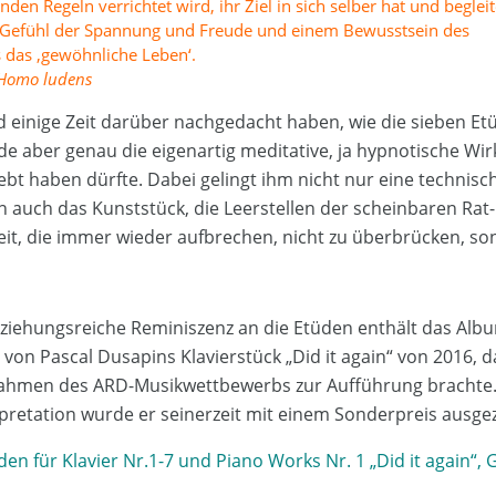
den Regeln verrichtet wird, ihr Ziel in sich selber hat und begleit
Gefühl der Spannung und Freude und einem Bewusstsein des
s das ‚gewöhnliche Leben‘.
 Homo ludens
 einige Zeit darüber nachgedacht haben, wie die sieben Et
de aber genau die eigenartig meditative, ja hypnotische Wir
t haben dürfte. Dabei gelingt ihm nicht nur eine technisch
auch das Kunststück, die Leerstellen der scheinbaren Rat
eit, die immer wieder aufbrechen, nicht zu überbrücken, so
ziehungsreiche Reminiszenz an die Etüden enthält das Alb
 von Pascal Dusapins Klavierstück „Did it again“ von 2016, 
 Rahmen des ARD-Musikwettbewerbs zur Aufführung brachte.
rpretation wurde er seinerzeit mit einem Sonderpreis ausge
en für Klavier Nr.1-7 und Piano Works Nr. 1 „Did it again“,