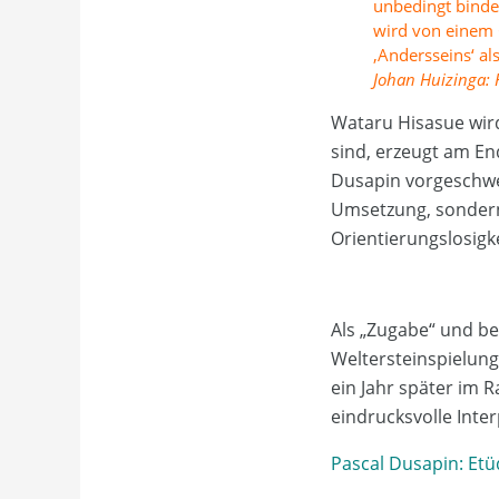
unbedingt binden
wird von einem 
‚Andersseins‘ al
Johan Huizinga:
Wataru Hisasue wird
sind, erzeugt am En
Dusapin vorgeschweb
Umsetzung, sondern 
Orientierungslosigk
Als „Zugabe“ und be
Weltersteinspielung
ein Jahr später im
eindrucksvolle Inte
Pascal Dusapin: Etüd