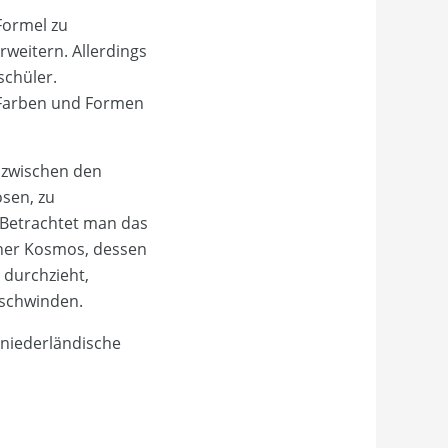
 Formel zu
rweitern. Allerdings
schüler.
r Farben und Formen
 zwischen den
osen, zu
 Betrachtet man das
cher Kosmos, dessen
 durchzieht,
rschwinden.
r niederländische