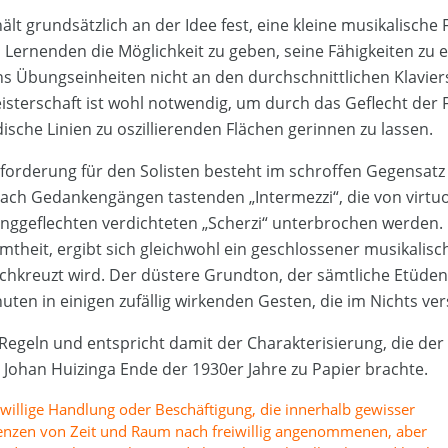
lt grundsätzlich an der Idee fest, eine kleine musikalische
Lernenden die Möglichkeit zu geben, seine Fähigkeiten zu e
ns Übungseinheiten nicht an den durchschnittlichen Klavier
isterschaft ist wohl notwendig, um durch das Geflecht de
ische Linien zu oszillierenden Flächen gerinnen zu lassen.
forderung für den Solisten besteht im schroffen Gegensatz
nach Gedankengängen tastenden „Intermezzi“, die von virtu
nggeflechten verdichteten „Scherzi“ unterbrochen werden.
mtheit, ergibt sich gleichwohl ein geschlossener musikalis
rchkreuzt wird. Der düstere Grundton, der sämtliche Etüden
uten in einigen zufällig wirkenden Gesten, die im Nichts ve
t Regeln und entspricht damit der Charakterisierung, die de
Johan Huizinga Ende der 1930er Jahre zu Papier brachte.
reiwillige Handlung oder Beschäftigung, die innerhalb gewisser
renzen von Zeit und Raum nach freiwillig angenommenen, aber