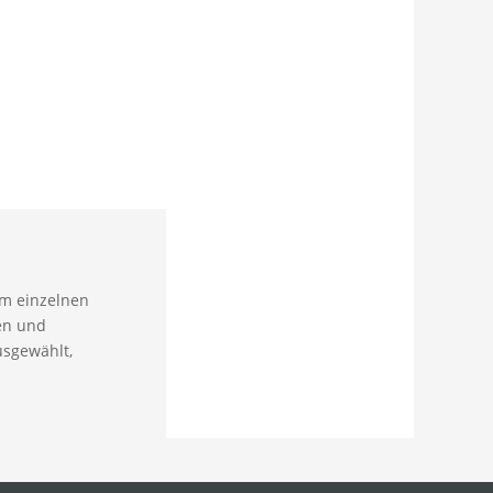
em einzelnen
en und
usgewählt,