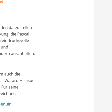
et
üden darzustellen
kung, die Pascal
 eindrucksvolle
- und
ndern auszuhalten.
um auch die
das Wataru Hisasue
 Für seine
zeichnet.
 Genuin