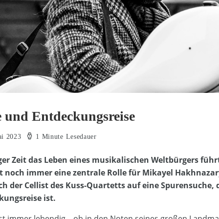
 und Entdeckungsreise
ai 2023
1 Minute Lesedauer
ger Zeit das Leben eines musikalischen Weltbürgers führt,
 noch immer eine zentrale Rolle für Mikayel Hakhnazar
ch der Cellist des Kuss-Quartetts auf eine Spurensuche, 
ungsreise ist.
ist immer lebendig – ob in den Noten seines großen Land