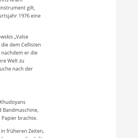
nstrument gilt,
rtsjahr 1976 eine
wskis „Valse
, die dem Cellisten
m, nachdem er die
ere Welt zu
Suche nach der
m Khudoyans
nd Bandmaschine,
 Papier brachte.
in früheren Zeiten,