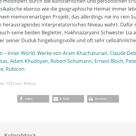
nd modifiziert durch die künstlerischen und persönlichen Er
sikalische ebenso wie die geographische Heimat immer leben
inem memoirenartigen Projekt, das allerdings nie ins rein S
n herausragendes interpretatorisches Niveau wahrt. Dafü
uch seine beiden Begleiter, Hakhnazaryans Schwester Lia 
r seiner Duduk hingebungsvolle und oft sehr celloähnliche 
n – Inner World. Werke von Aram Khachaturian, Claude Deb
tas, Adam Khudoyan, Robert Schumann, Ernest Bloch, Peter
ne, Rubicon
ann / CD-Cover: Rubicon
teilen
E-Mail
drucken
Kulturabdruck