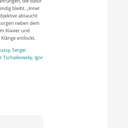
fahrungen, die dafür
dig bleibt. „Inner
ubjektive abtaucht
r sorgen neben dem
am Klavier und
Klänge entlockt.
ussy, Sergei
 Tschaikowsky, Igor