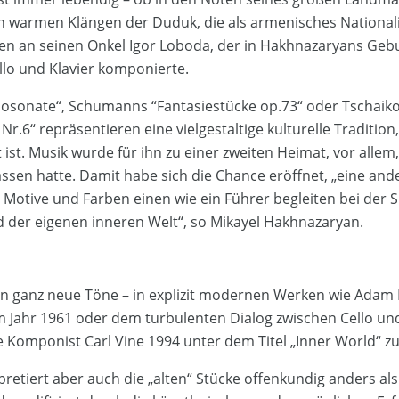
n warmen Klängen der Duduk, die als armenisches Nationali
n an seinen Onkel Igor Loboda, der in Hakhnazaryans Gebu
ello und Klavier komponierte.
osonate“, Schumanns “Fantasiestücke op.73“ oder Tschaiko
Nr.6“ repräsentieren eine vielgestaltige kulturelle Tradition
 ist. Musik wurde für ihn zu einer zweiten Heimat, vor alle
ssen hatte. Damit habe sich die Chance eröffnet, „eine and
Motive und Farben einen wie ein Führer begleiten bei der 
 der eigenen inneren Welt“, so Mikayel Hakhnazaryan.
n ganz neue Töne – in explizit modernen Werken wie Ada
m Jahr 1961 oder dem turbulenten Dialog zwischen Cello u
e Komponist Carl Vine 1994 unter dem Titel „Inner World“ zu
retiert aber auch die „alten“ Stücke offenkundig anders als 