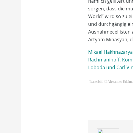
nämlich gefiltert u
sorgen, dass die mu
World“ wird so zu e
und durchgängig ei
Ausnahmecellisten a
Artyom Minasyan, de
Mikael Hakhnazarya
Rachmaninoff, Komi
Loboda und Carl Vi
Teaserbild © Alexander Edelm