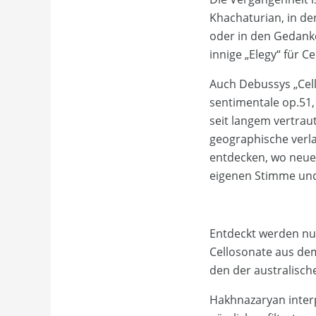
Khachaturian, in de
oder in den Gedanke
innige „Elegy“ für C
Auch Debussys „Cell
sentimentale op.51, 
seit langem vertraut
geographische verla
entdecken, wo neue 
eigenen Stimme und
Entdeckt werden nu
Cellosonate aus de
den der australisch
Hakhnazaryan interp