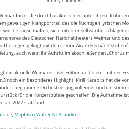
binary comment
Weimar formt die drei Charakterbilder unter ihrem früheren
einem gewaltigen Klangporträt, das die flüchtigen lyrischen
t wie die rauschhaften, sich mitunter selbst überschlagen
rnchores des Deutschen Nationaltheaters Weimar und de
 Thüringen gelingt mit dem Tenor Airam Hernández ebenfal
tung, auch wenn ihr Auftritt im abschließenden „Chorus m
gt die aktuelle Weimarer Liszt-Edition und bietet mit der Er
.3 noch ein besonderes Highlight. Kirill Karabits hat die vo
hundert begonnene Orchestrierung vollendet und ein stimm
urstück für die Konzertbühne geschaffen. Die Aufnahme ist 
 Juni 2022 stattfand.
infonie, Mephisto-Walzer Nr.3, audite
Fantasy on Faust (Ausschnitt) © Museo Nacional del Prado / CD-Cover: audite