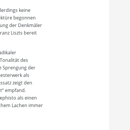
lerdings keine
Lektüre begonnen
ihung der Denkmäler
anz Liszts bereit
adikaler
onalität des
he Sprengung der
hesterwerk als
ssatz zeigt den
lt“ empfand.
phisto als einen
ischem Lachen immer