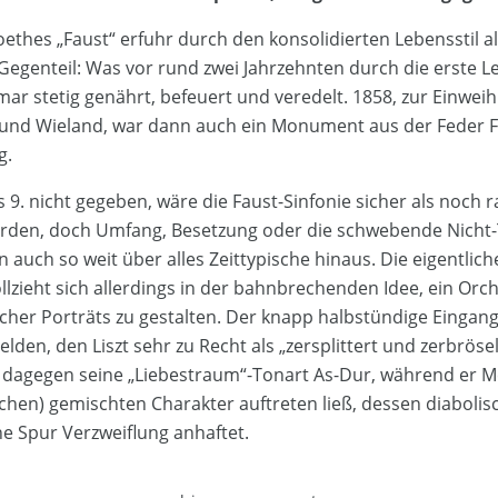
oethes „Faust“ erfuhr durch den konsolidierten Lebensstil al
egenteil: Was vor rund zwei Jahrzehnten durch die erste 
mar stetig genährt, befeuert und veredelt. 1858, zur Einwe
r und Wieland, war dann auch ein Monument aus der Feder Fr
g.
9. nicht gegeben, wäre die Faust-Sinfonie sicher als noch r
n, doch Umfang, Besetzung oder die schwebende Nicht-T
 auch so weit über alles Zeittypische hinaus. Die eigentlic
lzieht sich allerdings in der bahnbrechenden Idee, ein Orc
cher Porträts zu gestalten. Der knapp halbstündige Eingang
lden, den Liszt sehr zu Recht als „zersplittert und zerbröse
 dagegen seine „Liebestraum“-Tonart As-Dur, während er Me
chen) gemischten Charakter auftreten ließ, dessen diabol
e Spur Verzweiflung anhaftet.