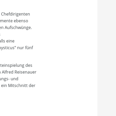
 Chefdirigenten
 Momente ebenso
den Aufschwünge.
s
ls eine
ysticus“ nur fünf
steinspielung des
n Alfred Reisenauer
ungs- und
ein Mitschnitt der