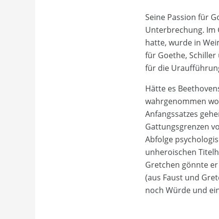
Seine Passion für G
Unterbrechung. Im G
hatte, wurde in Wei
für Goethe, Schille
für die Uraufführun
Hätte es Beethovens 
wahrgenommen worde
Anfangssatzes gehen
Gattungsgrenzen vol
Abfolge psychologis
unheroischen Titelhe
Gretchen gönnte er
(aus Faust und Gret
noch Würde und ein