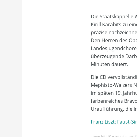
Die Staatskappelle 
Kirill Karabits zu 
präzise nachzeichne
Den Herren des Ope
Landesjugendchores
überzeugende Darbie
Minuten dauert.
Die CD vervollständi
Mephisto-Walzers Nr
im späten 19. Jahr
farbenreiches Bravo
Uraufführung, die im
Franz Liszt: Faust-S
Teaserbild: Mariano Fortuny, 