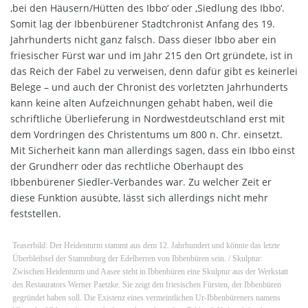
‚bei den Häusern/Hütten des Ibbo‘ oder ‚Siedlung des Ibbo‘.
Somit lag der Ibbenbürener Stadtchronist Anfang des 19.
Jahrhunderts nicht ganz falsch. Dass dieser Ibbo aber ein
friesischer Fürst war und im Jahr 215 den Ort gründete, ist in
das Reich der Fabel zu verweisen, denn dafür gibt es keinerlei
Belege – und auch der Chronist des vorletzten Jahrhunderts
kann keine alten Aufzeichnungen gehabt haben, weil die
schriftliche Überlieferung in Nordwestdeutschland erst mit
dem Vordringen des Christentums um 800 n. Chr. einsetzt.
Mit Sicherheit kann man allerdings sagen, dass ein Ibbo einst
der Grundherr oder das rechtliche Oberhaupt des
Ibbenbürener Siedler-Verbandes war. Zu welcher Zeit er
diese Funktion ausübte, lässt sich allerdings nicht mehr
feststellen.
Teaserbild: Der Heidenturm stammt aus dem 12. Jahrhundert und könnte das letzte
Überbleibsel der Stammburg der Edelherren von Ibbenbüren sein. / Skulptur:
Zwischen Heidenturm und Aasee steht in Ibbenbüren eine Skulptur aus der Werkstatt
des Restaurators Werner Paetzke. Sie zeigt den friesischen Fürsten, der Ibbenbüren
gegründet haben soll. Die Existenz eines vermeintlichen Ur-Ibbenbüreners namens