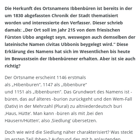
Die Herkunft des Ortsnamens Ibbenbüren ist bereits in der
um 1830 abgefassten Chronik der Stadt thematisiert
worden und interessierte den Verfasser. Dieser schrieb
damals: „Der Ort soll im Jahr 215 von dem friesischen
Fürsten Ubbo angelegt seyn, weswegen auch demselben der
lateinische Namen civitas Ubbonis beygelegt wird.“ Diese
Erklärung des Namens hat sich im Wesentlichen bis heute
im Bewusstsein der Ibbenbürener erhalten. Aber ist sie auch
richtig?
Der Ortsname erscheint 1146 erstmals
als „Hibenburen“, 1147 als „Ibbenbure“
und 1151 als „Ibbenburen“. Das Grundwort des Namens ist -
büren, das auf älteres -burion zurückgeht und den Wem-Fall
(Dativ) in der Mehrzahl (Plural) zu altniederdeutsch buri
‚Haus, Hütte‘. Man kann -büren als mit ‚bei den
Häusern/Hütten‘, also ‚Siedlung‘ übersetzen.
Doch wie wird die Siedlung näher charakterisiert? Was steckt
im ersten Teil Ibben-? Aufgrund des mit h anlautenden