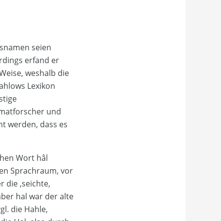
rtsnamen seien
rdings erfand er
Weise, weshalb die
Bahlows Lexikon
stige
imatforscher und
nt werden, dass es
chen Wort hâl
chen Sprachraum, vor
 die ‚seichte,
aber hal war der alte
l. die Hahle,