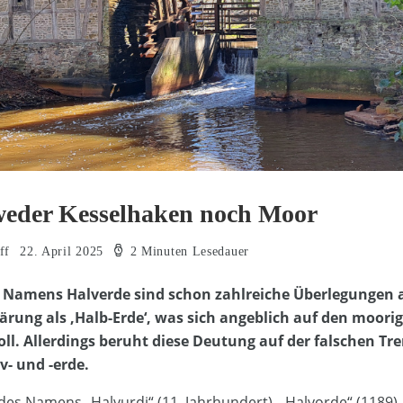
weder Kesselhaken noch Moor
ff
22. April 2025
2 Minuten Lesedauer
 Namens Halverde sind schon zahlreiche Überlegungen a
klärung als ‚Halb-Erde‘, was sich angeblich auf den moor
ll. Allerdings beruht diese Deutung auf der falschen Tr
- und -erde.
 des Namens „Halvurdi“ (11. Jahrhundert), „Halvorde“ (1189)