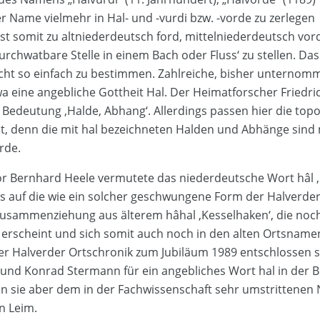
er Name vielmehr in Hal- und -vurdi bzw. -vorde zu zerlegen
ist somit zu altniederdeutsch ford, mittelniederdeutsch vor
urchwatbare Stelle in einem Bach oder Fluss‘ zu stellen. 
 nicht so einfach zu bestimmen. Zahlreiche, bisher unterno
wa eine angebliche Gottheit Hal. Der Heimatforscher Friedr
r Bedeutung ‚Halde, Abhang‘. Allerdings passen hier die to
t, denn die mit hal bezeichneten Halden und Abhänge sind 
rde.
or Bernhard Heele vermutete das niederdeutsche Wort hâl ‚
auf die wie ein solcher geschwungene Form der Halverder 
Zusammenziehung aus älterem hâhal ‚Kesselhaken‘, die noc
 erscheint und sich somit auch noch in den alten Ortsname
er Halverder Ortschronik zum Jubiläum 1989 entschlossen s
 und Konrad Stermann für ein angebliches Wort hal in der 
en sie aber dem in der Fachwissenschaft sehr umstrittene
n Leim.