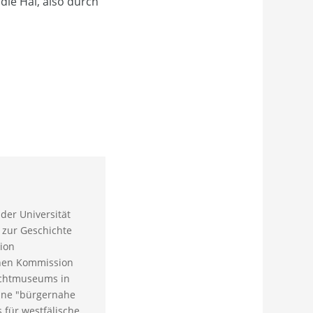
die Hal, also durch
der Universität
 zur Geschichte
ion
chen Kommission
lichtmuseums in
eine "bürgernahe
 für westfälische