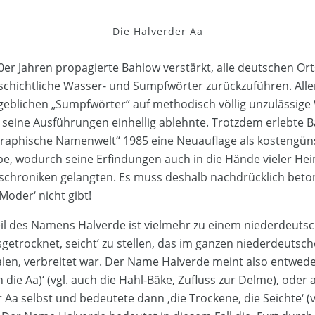
Die Halverder Aa
50er Jahren propagierte Bahlow verstärkt, alle deutschen O
schichtliche Wasser- und Sumpfwörter zurückzuführen. Alle
geblichen „Sumpfwörter“ auf methodisch völlig unzulässige 
seine Ausführungen einhellig ablehnte. Trotzdem erlebte 
raphische Namenwelt“ 1985 eine Neuauflage als kostengün
, wodurch seine Erfindungen auch in die Hände vieler He
tschroniken gelangten. Es muss deshalb nachdrücklich beto
Moder‘ nicht gibt!
il des Namens Halverde ist vielmehr zu einem niederdeuts
sgetrocknet, seicht‘ zu stellen, das im ganzen niederdeuts
alen, verbreitet war. Der Name Halverde meint also entweder
 die Aa)‘ (vgl. auch die Hahl-Bäke, Zufluss zur Delme), oder 
Aa selbst und bedeutete dann ‚die Trockene, die Seichte‘ (vg