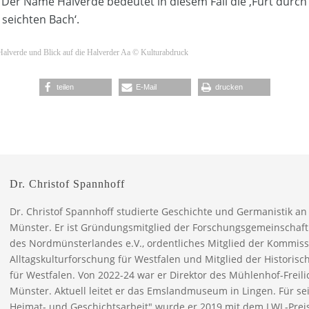
 Der Name Halverde bedeutet in diesem Fall die ‚Furt durch 
seichten Bach‘.
Halverde und Blick auf die Halverder Aa © Kulturabdruck
teilen
E-Mail
drucken
Dr. Christof Spannhoff
Dr. Christof Spannhoff studierte Geschichte und Germanistik an 
Münster. Er ist Gründungsmitglied der Forschungsgemeinschaft
des Nordmünsterlandes e.V., ordentliches Mitglied der Kommiss
Alltagskulturforschung für Westfalen und Mitglied der Historis
für Westfalen. Von 2022-24 war er Direktor des Mühlenhof-Frei
Münster. Aktuell leitet er das Emslandmuseum in Lingen. Für s
Heimat- und Geschichtsarbeit" wurde er 2019 mit dem LWL-Preis