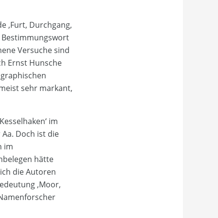
de ‚Furt, Durchgang,
Das Bestimmungswort
mmene Versuche sind
ich Ernst Hunsche
pographischen
meist sehr markant,
Kesselhaken‘ im
Aa. Doch ist die
h im
nbelegen hätte
ich die Autoren
Bedeutung ‚Moor,
n Namenforscher