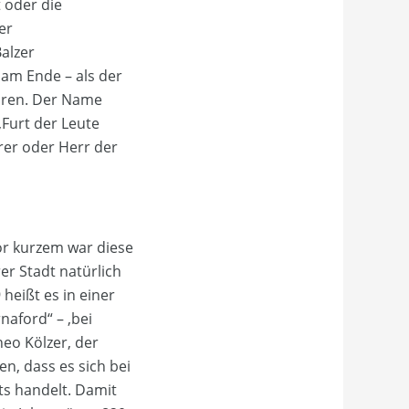
 oder die
er
Balzer
 am Ende – als der
lären. Der Name
‚Furt der Leute
rer oder Herr der
or kurzem war diese
er Stadt natürlich
heißt es in einer
aford“ – ‚bei
eo Kölzer, der
, dass es sich bei
ts handelt. Damit