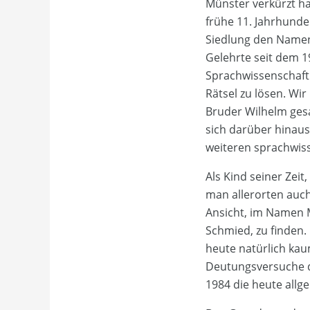
Münster verkürzt ha
frühe 11. Jahrhunde
Siedlung den Namen
Gelehrte seit dem 1
Sprachwissenschaftl
Rätsel zu lösen. W
Bruder Wilhelm ges
sich darüber hinau
weiteren sprachwis
Als Kind seiner Zei
man allerorten auch
Ansicht, im Namen 
Schmied, zu finden. 
heute natürlich kau
Deutungsversuche d
1984 die heute all