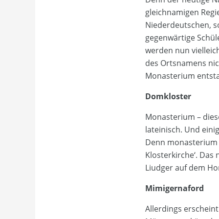
gleichnamigen Regi
Niederdeutschen, s
gegenwärtige Schül
werden nun vielleic
des Ortsnamens nic
Monasterium entsta
Domkloster
Monasterium – diese
lateinisch. Und ein
Denn monasterium b
Klosterkirche‘. Da
Liudger auf dem Ho
Mimigernaford
Allerdings erschein