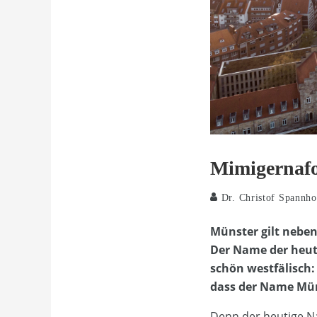
Mimigernafo
Dr. Christof Spannho
Münster gilt neben
Der Name der heute
schön westfälisch:
dass der Name Müns
Denn der heutige Na