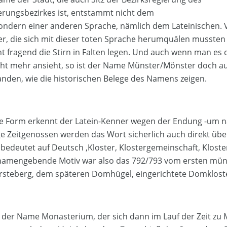
erungsbezirkes ist, entstammt nicht dem
ondern einer anderen Sprache, nämlich dem Lateinischen. 
er, die sich mit dieser toten Sprache herumquälen musste
ht fragend die Stirn in Falten legen. Und auch wenn man es
ht mehr ansieht, so ist der Name Münster/Mönster doch a
nden, wie die historischen Belege des Namens zeigen.
 Form erkennt der Latein-Kenner wegen der Endung -um nat
ige Zeitgenossen werden das Wort sicherlich auch direkt üb
edeutet auf Deutsch ‚Kloster, Klostergemeinschaft, Klost
s namengebende Motiv war also das 792/793 vom ersten mün
rsteberg, dem späteren Domhügel, eingerichtete Domklost
t der Name Monasterium, der sich dann im Lauf der Zeit zu