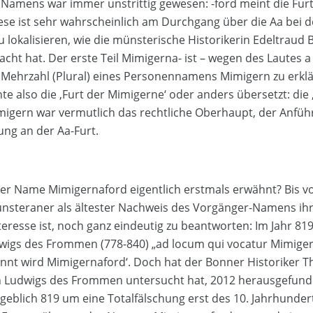
amens war immer unstrittig gewesen: -ford meint die Furt
ese ist sehr wahrscheinlich am Durchgang über die Aa bei d
 lokalisieren, wie die münsterische Historikerin Edeltraud 
cht hat. Der erste Teil Mimigerna- ist – wegen des Lautes a
) Mehrzahl (Plural) eines Personennamens Mimigern zu erk
e also die ‚Furt der Mimigerne‘ oder anders übersetzt: die 
migern war vermutlich das rechtliche Oberhaupt, der Anfüh
ng an der Aa-Furt.
r Name Mimigernaford eigentlich erstmals erwähnt? Bis v
Münsteraner als ältester Nachweis des Vorgänger-Namens ihr
resse ist, noch ganz eindeutig zu beantworten: Im Jahr 819 
wigs des Frommen (778-840) „ad locum qui vocatur Mimigern
nnt wird Mimigernaford‘. Doch hat der Bonner Historiker Th
 Ludwigs des Frommen untersucht hat, 2012 herausgefunden
eblich 819 um eine Totalfälschung erst des 10. Jahrhunder