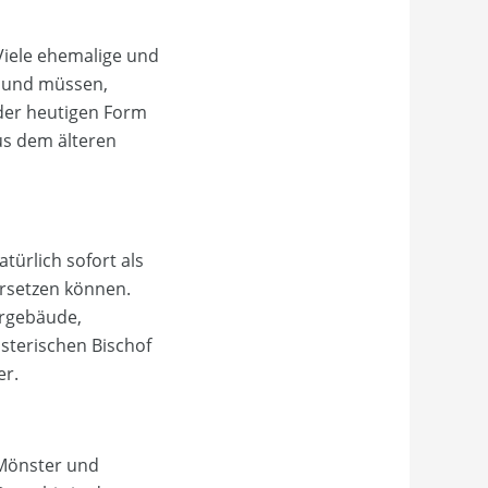
Viele ehemalige und
n und müssen,
 der heutigen Form
us dem älteren
ürlich sofort als
ersetzen können.
ergebäude,
sterischen Bischof
er.
 Mönster und