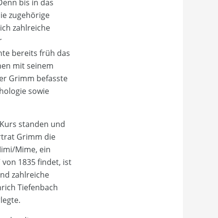
Denn bis in das
die zugehörige
ch zahlreiche
r
te bereits früh das
men mit seinem
er Grimm befasste
hologie sowie
m Kurs standen und
ertrat Grimm die
imi/Mime, ein
von 1835 findet, ist
und zahlreiche
rich Tiefenbach
legte.