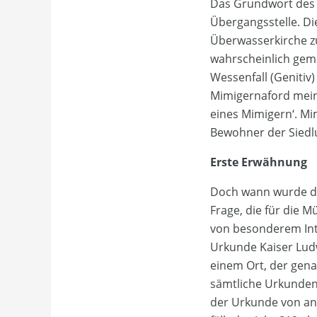
Das Grundwort des N
Übergangsstelle. Di
Überwasserkirche zu
wahrscheinlich gema
Wessenfall (Genitiv
Mimigernaford meint
eines Mimigern‘. Mi
Bewohner der Siedlu
Erste Erwähnung
Doch wann wurde de
Frage, die für die 
von besonderem Inte
Urkunde Kaiser Lud
einem Ort, der gena
sämtliche Urkunden
der Urkunde von ang