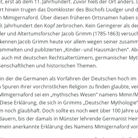
t, erst ab dem 11. Jahrhundert. Zuvor hieß der Ort anders. 
rt hinein trugen das Domkloster des Bischofs Liudger und 
 Mimigernaford. Über diesen früheren Ortsnamen haben si
9. Jahrhundert den Kopf zerbrochen. Kein Geringerer als de
er und Altertumsforscher Jacob Grimm (1785-1863) versuch
ir kennen Jacob Grimm heute vor allem wegen seiner zusam
ammelten und publizierten „Kinder- und Hausmärchen“. Ab
s auch mit deutschen Rechtsaltertümern, germanischer Myt
senschaftlichen und historischen Themen.
t, in der die Germanen als Vorfahren der Deutschen hoch i
 Spuren ihrer vorchristlichen Religion zu finden glaubte, v
Mimigernaford sei ein „mythisches Wesen“ namens Mimir/M
Diese Erklärung, die sich in Grimms „Deutscher Mythologie“ 
m noch glaubhaft. Doch sollte es noch weit über 100 Jahre 
auern, bis der damals in Münster lehrende Germanist Hein
gemein anerkannte Erklärung des Namens Mimigernaford vor