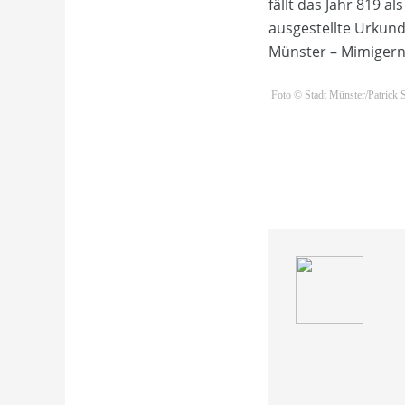
fällt das Jahr 819 
ausgestellte Urkund
Münster – Mimigerna
Foto © Stadt Münster/Patrick 