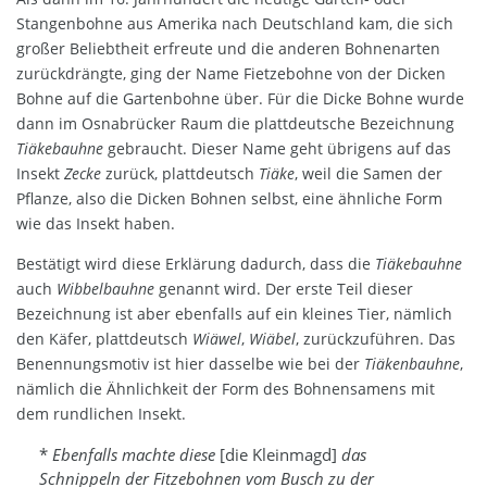
Stangenbohne aus Amerika nach Deutschland kam, die sich
großer Beliebtheit erfreute und die anderen Bohnenarten
zurückdrängte, ging der Name Fietzebohne von der Dicken
Bohne auf die Gartenbohne über. Für die Dicke Bohne wurde
dann im Osnabrücker Raum die plattdeutsche Bezeichnung
Tiäkebauhne
gebraucht. Dieser Name geht übrigens auf das
Insekt
Zecke
zurück, plattdeutsch
Tiäke
, weil die Samen der
Pflanze, also die Dicken Bohnen selbst, eine ähnliche Form
wie das Insekt haben.
Bestätigt wird diese Erklärung dadurch, dass die
Tiäkebauhne
auch
Wibbelbauhne
genannt wird. Der erste Teil dieser
Bezeichnung ist aber ebenfalls auf ein kleines Tier, nämlich
den Käfer, plattdeutsch
Wiäwel
,
Wiäbel
, zurückzuführen. Das
Benennungsmotiv ist hier dasselbe wie bei der
Tiäkenbauhne
,
nämlich die Ähnlichkeit der Form des Bohnensamens mit
dem rundlichen Insekt.
*
Ebenfalls machte diese
[die Kleinmagd]
das
Schnippeln der Fitzebohnen vom Busch zu der