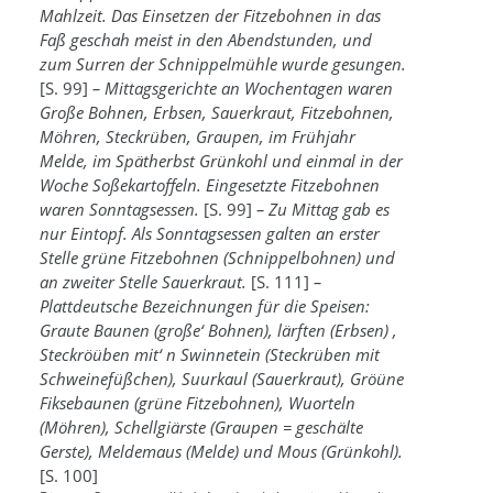
Mahlzeit. Das Einsetzen der Fitzebohnen in das
Faß geschah meist in den Abendstunden, und
zum Surren der Schnippelmühle wurde gesungen.
[S. 99]
– Mittagsgerichte an Wochentagen waren
Große Bohnen, Erbsen, Sauerkraut, Fitzebohnen,
Möhren, Steckrüben, Graupen, im Frühjahr
Melde, im Spätherbst Grünkohl und einmal in der
Woche Soßekartoffeln. Eingesetzte Fitzebohnen
waren Sonntagsessen.
[S. 99]
– Zu Mittag gab es
nur Eintopf. Als Sonntagsessen galten an erster
Stelle grüne Fitzebohnen (Schnippelbohnen) und
an zweiter Stelle Sauerkraut.
[S. 111]
–
Plattdeutsche Bezeichnungen für die Speisen:
Graute Baunen (große‘ Bohnen), lärften (Erbsen) ,
Steckröüben mit‘ n Swinnetein (Steckrüben mit
Schweinefüßchen), Suurkaul (Sauerkraut), Gröüne
Fiksebaunen (grüne Fitzebohnen), Wuorteln
(Möhren), Schellgiärste (Graupen = geschälte
Gerste), Meldemaus (Melde) und Mous (Grünkohl).
[S. 100]