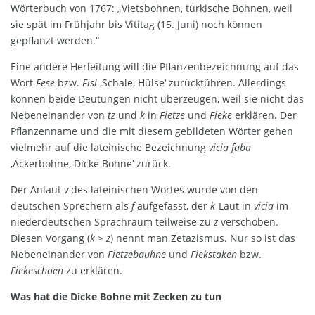
Wörterbuch von 1767: „Vietsbohnen, türkische Bohnen, weil
sie spät im Frühjahr bis Vititag (15. Juni) noch können
gepflanzt werden.“
Eine andere Herleitung will die Pflanzenbezeichnung auf das
Wort
Fese
bzw.
Fisl
‚Schale, Hülse‘ zurückführen. Allerdings
können beide Deutungen nicht überzeugen, weil sie nicht das
Nebeneinander von
tz
und
k
in
Fietze
und
Fieke
erklären. Der
Pflanzenname und die mit diesem gebildeten Wörter gehen
vielmehr auf die lateinische Bezeichnung
vicia faba
‚Ackerbohne, Dicke Bohne‘ zurück.
Der Anlaut
v
des lateinischen Wortes wurde von den
deutschen Sprechern als
f
aufgefasst, der
k
-Laut in
vicia
im
niederdeutschen Sprachraum teilweise zu
z
verschoben.
Diesen Vorgang (
k
>
z
) nennt man Zetazismus. Nur so ist das
Nebeneinander von
Fietzebauhne
und
Fiekstaken
bzw.
Fiekeschoen
zu erklären.
Was hat die Dicke Bohne mit Zecken zu tun