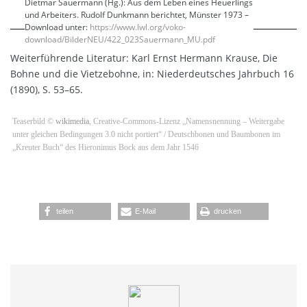
Dietmar Sauermann (Hg.): Aus dem Leben eines Heuerlings
und Arbeiters. Rudolf Dunkmann berichtet, Münster 1973 –
Download unter:
https://www.lwl.org/voko-
download/BilderNEU/422_023Sauermann_MU.pdf
Weiterführende Literatur: Karl Ernst Hermann Krause, Die
Bohne und die Vietzebohne, in: Niederdeutsches Jahrbuch 16
(1890), S. 53–65.
Teaserbild ©
wikimedia
, Creative-Commons-Lizenz „Namensnennung – Weitergabe
unter gleichen Bedingungen 3.0 nicht portiert“ / Deutschbonen und Baumbonen im
„Kreuter Buch“ des Hieronimus Bock aus dem Jahr 1546
teilen
E-Mail
drucken