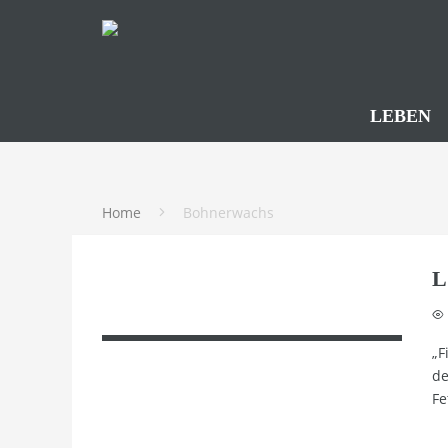
LEBEN
Home
Bohnerwachs
L
„F
de
Fe