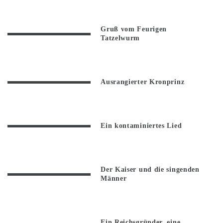
Gruß vom Feurigen
Tatzelwurm
Ausrangierter Kronprinz
Ein kontaminiertes Lied
Der Kaiser und die singenden
Männer
Ein Reichsgründer, eine