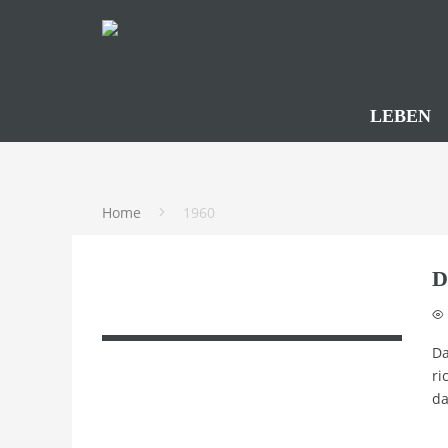
LEBEN
Home
1960
D
Da
ri
da