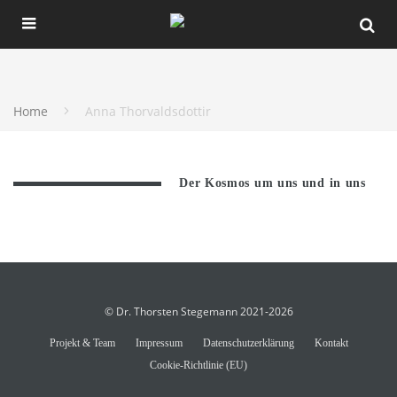
Home
Anna Thorvaldsdottir
Der Kosmos um uns und in uns
© Dr. Thorsten Stegemann 2021-2026
Projekt & Team
Impressum
Datenschutzerklärung
Kontakt
Cookie-Richtlinie (EU)