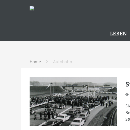
LEBEN
Home
Autobahn
S
St
Be
St