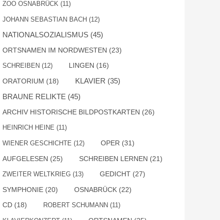
ZOO OSNABRÜCK
(11)
JOHANN SEBASTIAN BACH
(12)
NATIONALSOZIALISMUS
(45)
ORTSNAMEN IM NORDWESTEN
(23)
SCHREIBEN
(12)
LINGEN
(16)
KLAVIER
(35)
ORATORIUM
(18)
BRAUNE RELIKTE
(45)
ARCHIV HISTORISCHE BILDPOSTKARTEN
(26)
HEINRICH HEINE
(11)
OPER
(31)
WIENER GESCHICHTE
(12)
AUFGELESEN
(25)
SCHREIBEN LERNEN
(21)
GEDICHT
(27)
ZWEITER WELTKRIEG
(13)
SYMPHONIE
(20)
OSNABRÜCK
(22)
CD
(18)
ROBERT SCHUMANN
(11)