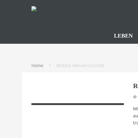
LEBEN
Home
Bettina Messerschmidt
R
Mi
au
tr