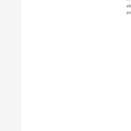
ab
an