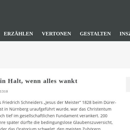
ERZÄHLEN
VERTONEN
GESTALTEN
INS
in Halt, wenn alles wankt
1310
s Friedrich Schneiders „Jesus der Meister“ 1828 beim Dürer-
st in Nürnberg uraufgeführt wurde, war das Christentum
ch tief im gesellschaftlichen Fundament verankert. 200
hre später dürfte die bedingungslose Glaubenszuversicht,
 der das Oratorium schwelgt, den meisten Zuhörern