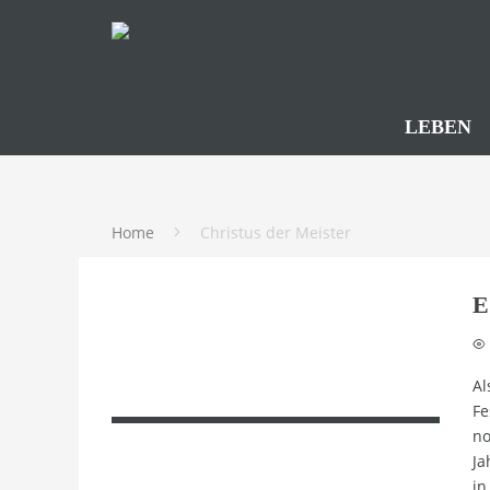
LEBEN
Home
Christus der Meister
E
Al
Fe
no
Ja
in