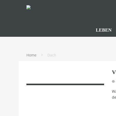
LEBEN
Home
Dach
V
Wa
de