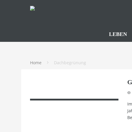
LEBEN
Home
Dachbegrünung
G
Im
Ja
B