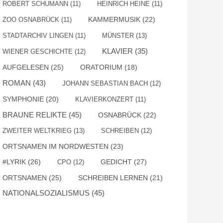
ROBERT SCHUMANN
(11)
HEINRICH HEINE
(11)
KAMMERMUSIK
(22)
ZOO OSNABRÜCK
(11)
STADTARCHIV LINGEN
(11)
MÜNSTER
(13)
KLAVIER
(35)
WIENER GESCHICHTE
(12)
AUFGELESEN
(25)
ORATORIUM
(18)
ROMAN
(43)
JOHANN SEBASTIAN BACH
(12)
SYMPHONIE
(20)
KLAVIERKONZERT
(11)
BRAUNE RELIKTE
(45)
OSNABRÜCK
(22)
ZWEITER WELTKRIEG
(13)
SCHREIBEN
(12)
ORTSNAMEN IM NORDWESTEN
(23)
#LYRIK
(26)
GEDICHT
(27)
CPO
(12)
ORTSNAMEN
(25)
SCHREIBEN LERNEN
(21)
NATIONALSOZIALISMUS
(45)