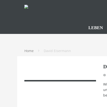
LEBEN
Home
David Eisermann
D
Wi
un
be