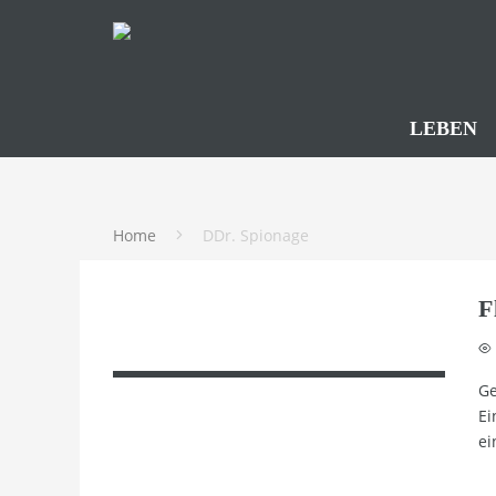
LEBEN
Home
DDr. Spionage
F
Ge
Ei
ei