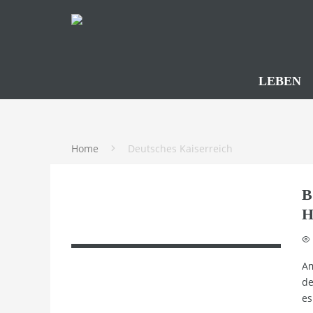
LEBEN
Home
Deutsches Kaiserreich
B
H
Am
de
es