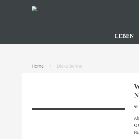
LEBEN
Home
Dicke Bohne
W
N
Al
Os
Bu