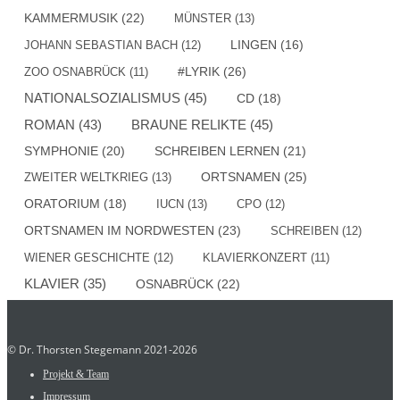
KAMMERMUSIK
(22)
MÜNSTER
(13)
JOHANN SEBASTIAN BACH
(12)
LINGEN
(16)
#LYRIK
(26)
ZOO OSNABRÜCK
(11)
NATIONALSOZIALISMUS
(45)
CD
(18)
ROMAN
(43)
BRAUNE RELIKTE
(45)
SYMPHONIE
(20)
SCHREIBEN LERNEN
(21)
ORTSNAMEN
(25)
ZWEITER WELTKRIEG
(13)
ORATORIUM
(18)
IUCN
(13)
CPO
(12)
ORTSNAMEN IM NORDWESTEN
(23)
SCHREIBEN
(12)
WIENER GESCHICHTE
(12)
KLAVIERKONZERT
(11)
KLAVIER
(35)
OSNABRÜCK
(22)
© Dr. Thorsten Stegemann 2021-2026
Projekt & Team
Impressum