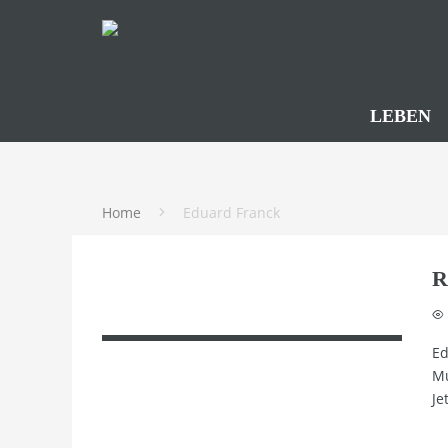
LEBEN
Home
Eduard Franck
R
Ed
Mu
Je