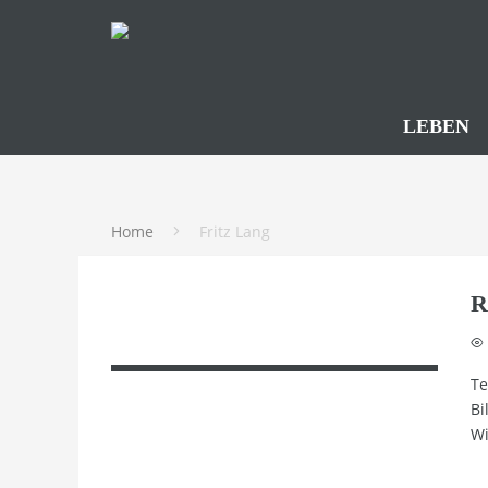
LEBEN
Home
Fritz Lang
R
Te
Bi
Wi