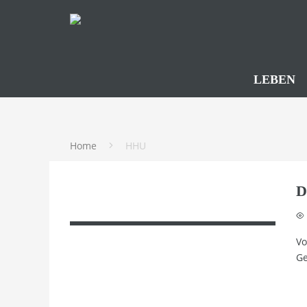
LEBEN
Home
HHU
D
Vo
Ge