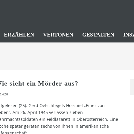
ERZÄHLEN
VERTONEN
GESTALTEN
INS
ie sieht ein Mörder aus?
1420
fgelesen (25): Gerd Oelschlegels Hörspiel „Einer von
eben“. Am 26. April 1945 verlassen sieben
hrmachtssoldaten ein Feldlazarett in Oberösterreich. Eine
che später geraten sechs von ihnen in amerikanische
fangenschaft.