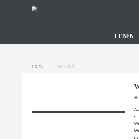
LEBEN
Home
Hörspiel
W
Au
si
We
Wo
Ge