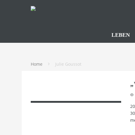
LEBEN
Home
Julie Goussot
„
20
30
me