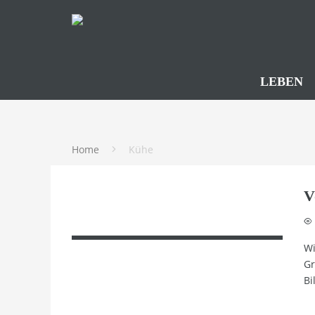
LEBEN
Home
Kühe
V
Wi
Gr
Bi