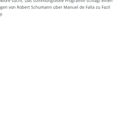
lklore sucht. Das stimmungsvolle Programm schlägt einen
gen von Robert Schumann über Manuel de Falla zu Fazil
y.