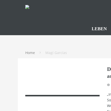
LEBEN
Home
Magí Garcías
D
a
„I
So
Wu