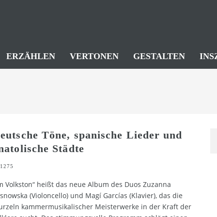
ERZÄHLEN
VERTONEN
GESTALTEN
INS
eutsche Töne, spanische Lieder und
natolische Städte
1275
m Volkston“ heißt das neue Album des Duos Zuzanna
snowska (Violoncello) und Magí Garcías (Klavier), das die
rzeln kammermusikalischer Meisterwerke in der Kraft der