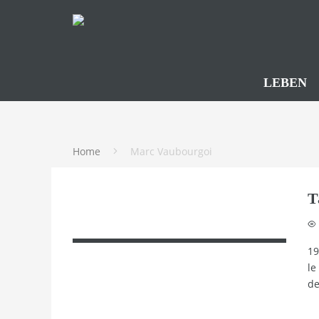
LEBEN
Home
Marc Vaubourgoi
T
19
le
de