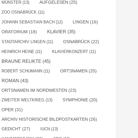
AUFGELESEN
(25)
MÜNSTER
(13)
ZOO OSNABRÜCK
(11)
JOHANN SEBASTIAN BACH
(12)
LINGEN
(16)
KLAVIER
(35)
ORATORIUM
(18)
OSNABRÜCK
(22)
STADTARCHIV LINGEN
(11)
HEINRICH HEINE
(11)
KLAVIERKONZERT
(11)
BRAUNE RELIKTE
(45)
ORTSNAMEN
(25)
ROBERT SCHUMANN
(11)
ROMAN
(43)
ORTSNAMEN IM NORDWESTEN
(23)
SYMPHONIE
(20)
ZWEITER WELTKRIEG
(13)
OPER
(31)
ARCHIV HISTORISCHE BILDPOSTKARTEN
(26)
GEDICHT
(27)
IUCN
(13)