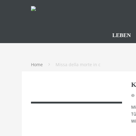
LEBEN
Home
Missa della morte in c
K
Mi
Tů
Wi