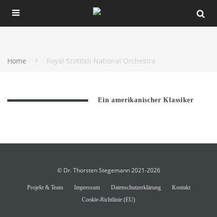
Home
Royal Scottish National Orchestra
Ein amerikanischer Klassiker
© Dr. Thorsten Stegemann 2021-2026
Projekt & Team
Impressum
Datenschutzerklärung
Kontakt
Cookie-Richtlinie (EU)